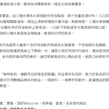
調酒容易入喉，期待為消費者帶來一場舌尖的味覺饗宴！
「三果饗宴」由三種水嫩系水果搭配伏特加製成，果汁含量高達49%！入口
白葡萄酸甜滋味，再加上清爽柳橙提升層次感，餘韻無限。三種水果相
，包覆純淨伏特加再添上微氣泡，一口飲下即能感受水嫩清爽的順口感。
滴的三種水果直接呈現瓶身，散發純天然的氣息。
搾」系列為僅用大量果汁及伏特加製作而成的水果調酒，不添加香料及糖類
飲用前建議將瓶身上下顛倒一次，讓果汁與伏特加均勻融合，風味更加
本搾」系列提供最自然的美好，讓您帶著滿足的心情向前走，是款口味柔和
「無時無刻，讓歡笑拉近彼此的距離」的企業存在目的，致力於飲品的
隨手可得麒麟品牌系列飲品。一瓶飲料、一個舉杯的動作，能讓彼此的
緊密。
售：寶雅、頂好Welcome、家樂福、愛買、全家便利商店