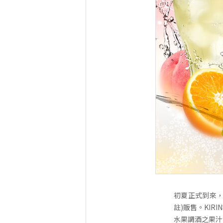
初夏正式到來，
註)販售。KI
水果調酒之果汁