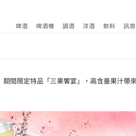
啤酒
啤酒機
調酒
洋酒
飲料
訊息
本搾」期間限定特品「三果饗宴」，高含量果汁帶