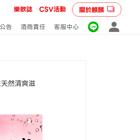
樂飲誌
CSV活動
關於麒麟
公告
酒商責任
客服中心
來天然清爽滋