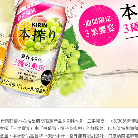
台灣麒麟本次推出期間限定新品KIRIN本搾「三果饗宴」，5/30起陸續
RIN本搾「三果饗宴」由「白葡萄、桃子及柳橙」的鮮搾果汁以及伏特加調
含量，本次新品富含49%天然果汁，格外擁有酸甜滋味，口感清爽還帶