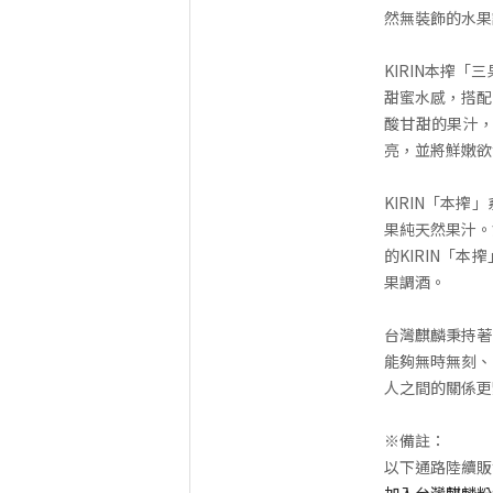
然無裝飾的水果
KIRIN本搾
甜蜜水感，搭配
酸甘甜的果汁
亮，並將鮮嫩欲
KIRIN「本
果純天然果汁。
的KIRIN「
果調酒。
台灣麒麟秉持著
能夠無時無刻、
人之間的關係更
※備註：
以下通路陸續販