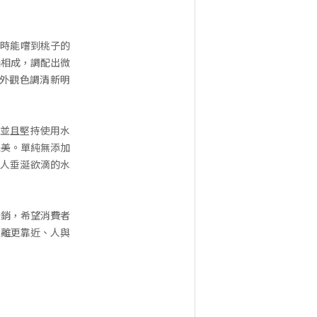
同時能嚐到桃子的
輔相成，調配出微
外觀色調清新明
，並且堅持使用水
完美。單純無添加
令人垂涎欲滴的水
行銷，希望消費者
距離更靠近、人與