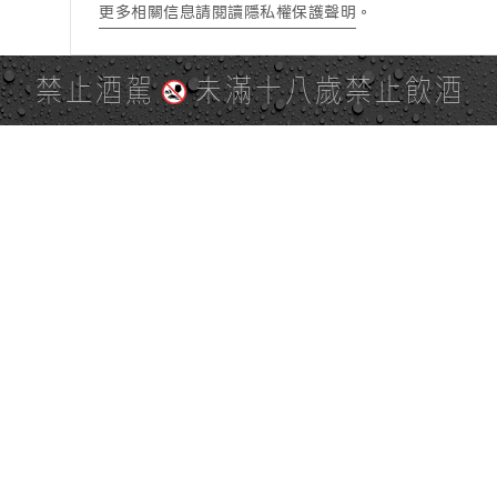
更多相關信息請閱讀隱私權保護聲明
。
禁止酒駕
未滿十八歲禁止飲酒
PAGE TOP
全站地圖
SITE MAP
麒麟社群
KIRIN 會員服務條款
KIRIN Point 點數使用規則
台灣麒麟網路與社群溝通規
隱私權及個資保護聲明
範