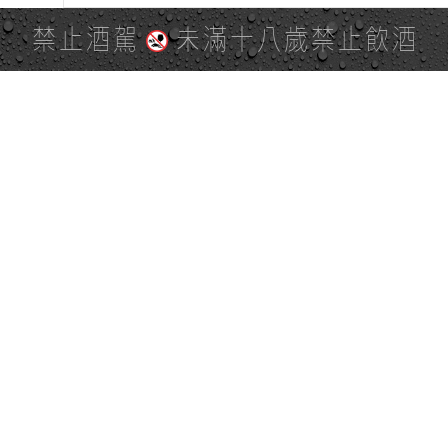
禁止酒駕
未滿十八歲禁止飲酒
PAGE TOP
全站地圖
SITE MAP
麒麟社群
KIRIN 會員服務條款
KIRIN Point 點數使用規則
台灣麒麟網路與社群溝通規
隱私權及個資保護聲明
範