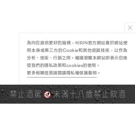
為向您提供更好的服務，KIRIN官方網站會於網站使
用本身或第三方的Cookie和其他追蹤技術，以作為
分析、技術、行銷之用。繼續瀏覽本網站即表示您接
受我們的隱私政策和cookies的使用。
更多相關信息請閱讀隱私權保護聲明
。
禁止酒駕
未滿十八歲禁止飲酒
PAGE TOP
全站地圖