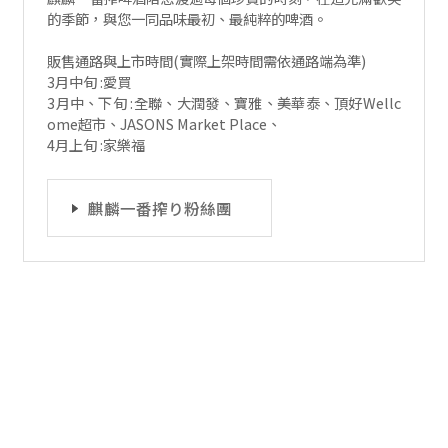
的季節，與您一同品味最初、最純粹的啤酒。
販售通路與上市時間(實際上架時間需依通路端為準)
3月中旬 :愛買
3月中、下旬 :全聯、大潤發、寶雅、美華泰、頂好Wellc
ome超市、JASONS Market Place、
4月上旬 :家樂福
麒麟一番搾り粉絲團