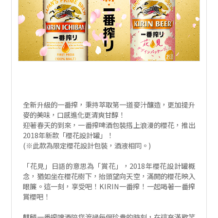
全新升級的一番搾，秉持萃取第一道麥汁釀造，更加提升
麥的美味，口感進化更清爽甘醇！
迎著春天的到來，一番搾啤酒包裝搭上浪漫的櫻花，推出
2018年新款「櫻花設計罐」！
(※此款為限定櫻花設計包裝，酒液相同。)
「花見」日語的意思為「賞花」，2018年櫻花設計罐概
念，猶如坐在櫻花樹下，抬頭望向天空，滿開的櫻花映入
眼簾。這一刻，享受吧！KIRIN一番搾！一起喝著一番搾
賞櫻吧！
麒麟一番搾啤酒陪您渡過每個珍貴的時刻，在這充滿歡笑