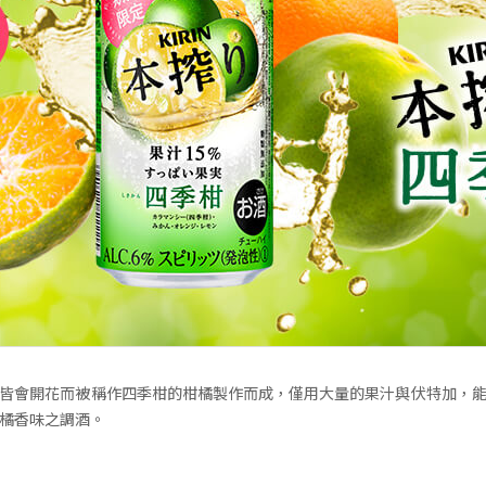
皆會開花而被稱作四季柑的柑橘製作而成，僅用大量的果汁與伏特加，
橘香味之調酒。