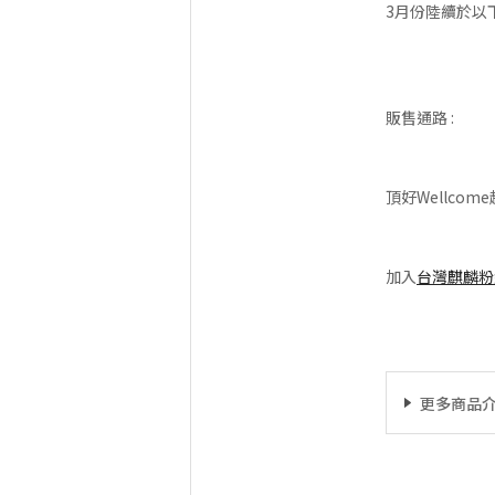
3月份陸續於以
販售通路 :
頂好Wellcome
加入
台灣麒麟粉
更多商品