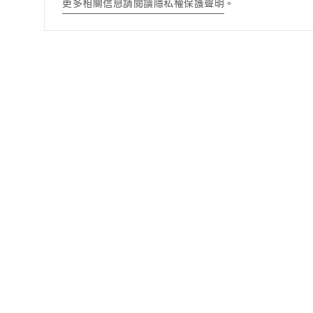
更多相關信息請閱讀隱私權保護聲明
。
訊息公告
酒商責任
最新消息
酒商責任
得獎訊息查詢
DRINK WISELY
常見問題
營養成分一覽表
零酒精