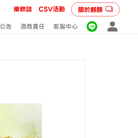
樂飲誌
CSV活動
關於麒麟
公告
酒商責任
客服中心