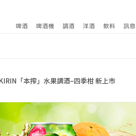
啤酒
啤酒機
調酒
洋酒
飲料
訊息
IRIN「本搾」水果調酒–四季柑 新上市