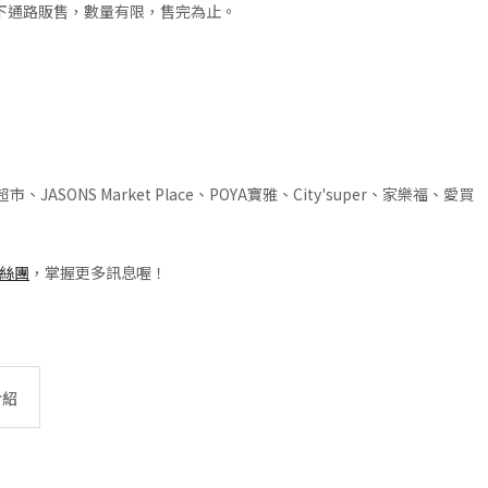
下通路販售，數量有限，售完為止。
超市、JASONS Market Place、POYA寶雅、City'super、家樂福、愛買
絲團
，掌握更多訊息喔！
介紹