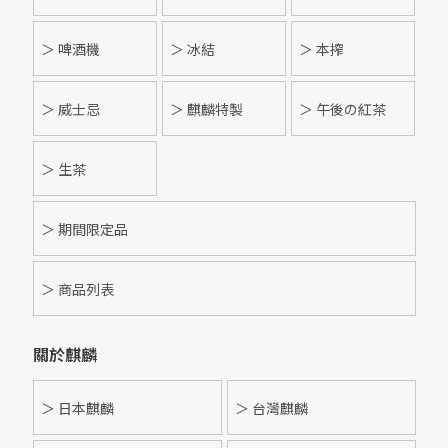
＞ 啤酒機
＞ 冰結
＞ 本搾
＞ 威士忌
＞ 麒麟特製
＞ 午後の紅茶
＞ 生茶
＞ 期間限定品
＞ 商品列表
關於麒麟
＞ 日本麒麟
＞ 台灣麒麟