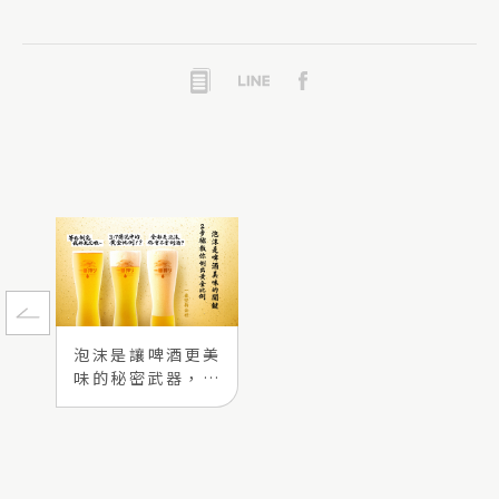
泡沫是讓啤酒更美
味的秘密武器，KI
RIN教你2步驟倒出
啤酒與泡沫的黃金
比例