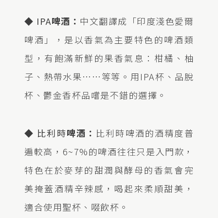
◆
IPA
啤酒：
中文翻譯成「印度淺色愛爾
啤酒」，是以香氣為主要特色的啤酒類
型，有飽滿新鮮的果香氣息：柑橘、柚
子、熱帶水果……等等。用IPA杯、品脫
杯、鬱金香杯品嚐是不錯的選擇。
◆
比利時
啤酒：
比利時啤酒的酒精度普
遍較高，6~7%的啤酒往往只是入門款，
特色在於麥芽的甜潤與酵母的香氣會完
美掩蓋酒精辛辣感，喝起來柔順甜美，
適合使用聖杯、啜飲杯。