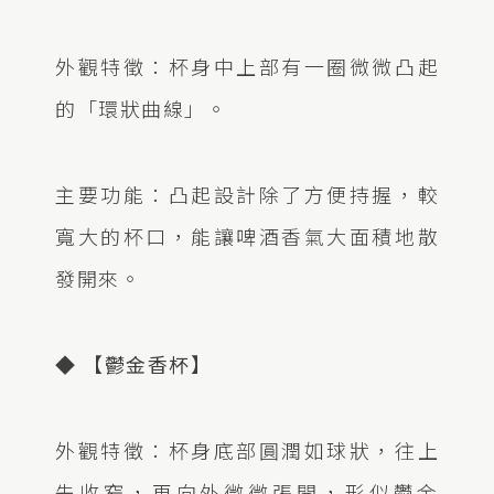
外觀特徵：杯身中上部有一圈微微凸起
的「環狀曲線」。
主要功能：凸起設計除了方便持握，較
寬大的杯口，能讓啤酒香氣大面積地散
發開來。
◆ 【鬱金香杯】
外觀特徵：杯身底部圓潤如球狀，往上
先收窄，再向外微微張開，形似鬱金