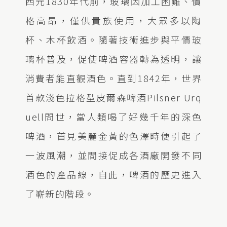
西元1830年代前，玻璃因加工困難、價
格高昂，僅供貴族使用，大眾多以陶
杯、木杯飲酒。隨著技術進步與平價玻
璃杯普及，促使啤酒容器轉為透明，讓
消費者能直觀酒色。直到1842年，世界
首款淺色拉格型皮爾森啤酒Pilsner Urq
uell問世，當人類喝了好幾千年的深色
啤酒，首見美麗金黃的色澤時便引起了
一波風潮，並間接促成各酒廠開發不同
酒色的產品線，自此，啤酒的歷史進入
了嶄新的階段。