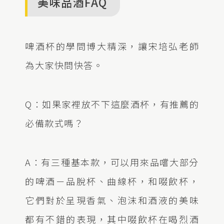
美味品酒FAQ
啤酒杯的學問博大精深，讓宋培弘老師
為大家快問快答。
Q：如果家裡放不下這麼酒杯，有推薦的
必備款式嗎？
A：有三種基本款，可以用來品嚐大部分
的啤酒－品脫杯、曲線杯，和啜飲杯，
它們對於呈現香氣、泡沫和酒液的美味
都有不錯的表現，其中啜飲杯在喝烈酒