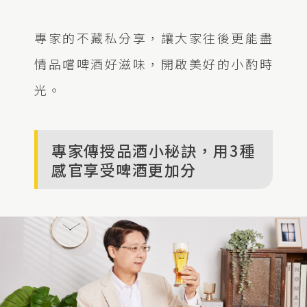
專家的不藏私分享，讓大家往後更能盡
情品嚐啤酒好滋味，開啟美好的小酌時
光。
專家傳授品酒小秘訣，用3種
感官享受啤酒更加分