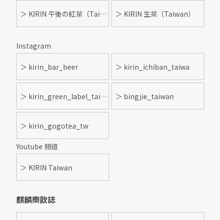
＞ KIRIN 午後の紅茶（Taiwan）
＞ KIRIN 生茶（Taiwan）
Instagram
＞ kirin_bar_beer
＞ kirin_ichiban_taiwa
＞ kirin_green_label_taiwan
＞ bingjie_taiwan
＞ kirin_gogotea_tw
Youtube 頻道
＞ KIRIN Taiwan
麒麟樂飲誌