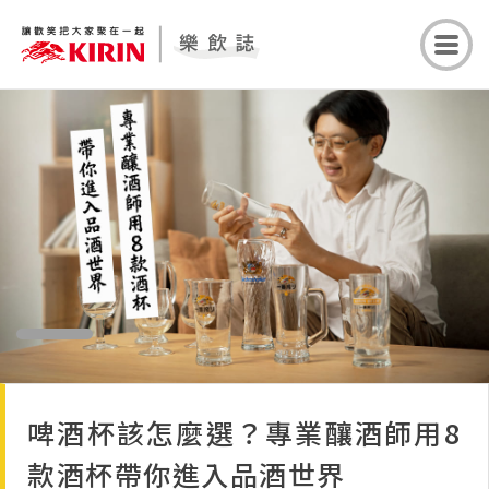
啤酒杯該怎麼選？專業釀酒師用8
款酒杯帶你進入品酒世界