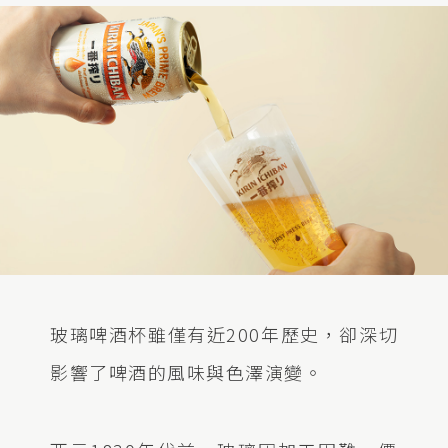
玻璃啤酒杯雖僅有近200年歷史，卻深切
影響了啤酒的風味與色澤演變。