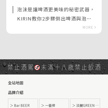
泡沫是讓啤酒更美味的秘密武器，
KIRIN教你2步驟倒出啤酒與泡沫
的黃金比例
MORE
禁止酒駕
未滿十八歲禁止飲酒
全站地圖
品牌介紹
＞ Bar BEER
＞ 一番搾
＞ 淡麗GREEN LABEL