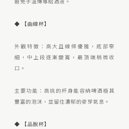
避免手溫傳導給酒液。
◆ 【曲線杯】
外觀特徵：高大且線條優雅，底部窄
細，中上段逐漸變寬，最頂端稍微收
口。
主要功能：高挑的杯身能容納啤酒極其
豐富的泡沫，並留住濃郁的麥芽氣息。
◆ 【品脫杯】