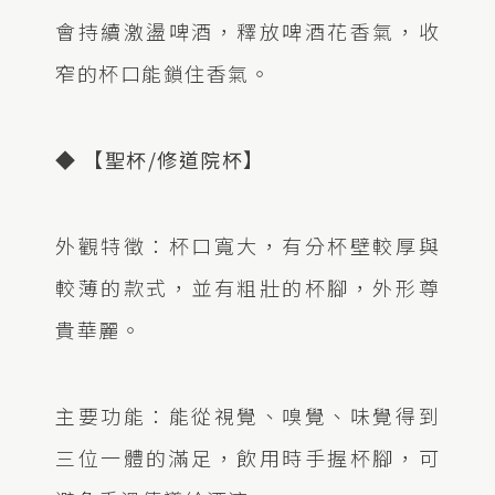
會持續激盪啤酒，釋放啤酒花香氣，收
窄的杯口能鎖住香氣。
◆ 【聖杯/修道院杯】
外觀特徵：杯口寬大，有分杯壁較厚與
較薄的款式，並有粗壯的杯腳，外形尊
貴華麗。
主要功能：能從視覺、嗅覺、味覺得到
三位一體的滿足，飲用時手握杯腳，可