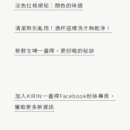
淡色拉格揭秘：顏色的味道
清潔劑別亂用！酒杯這樣洗才夠乾淨！
新鮮生啤一番搾，更好喝的秘訣
加入KIRIN一番搾Facebook粉絲專頁，
獲取更多新資訊