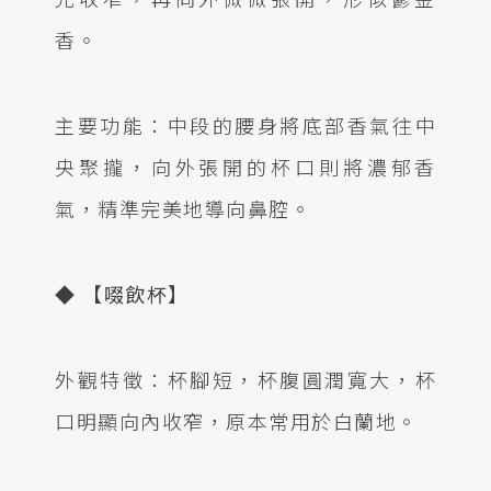
香。
主要功能：中段的腰身將底部香氣往中
央聚攏，向外張開的杯口則將濃郁香
氣，精準完美地導向鼻腔。
◆ 【啜飲杯】
外觀特徵：杯腳短，杯腹圓潤寬大，杯
口明顯向內收窄，原本常用於白蘭地。