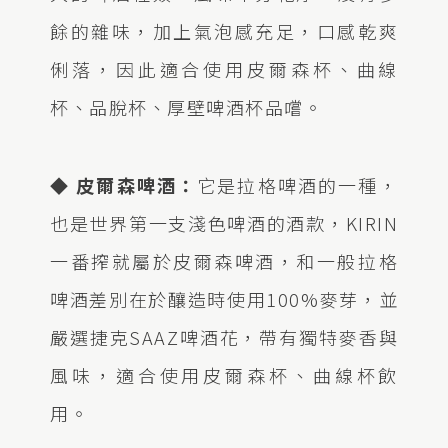
餘的雜味，加上氣泡感充足，口感乾爽
俐落，因此適合使用皮爾森杯、曲線
杯、品脫杯、厚壁啤酒杯品嚐。
◆ 皮爾森啤酒：
它是拉格啤酒的一種，
也是世界第一支淺色啤酒的酒款，KIRIN
一番搾就屬於皮爾森啤酒，和一般拉格
啤酒差別在於釀造時使用100%麥芽，並
嚴選捷克SAAZ啤酒花，帶有獨特麥香與
風味，適合使用皮爾森杯、曲線杯飲
用。