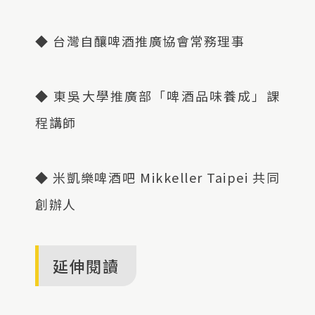
◆ 台灣自釀啤酒推廣協會常務理事
◆ 東吳大學推廣部「啤酒品味養成」課
程講師
◆ 米凱樂啤酒吧 Mikkeller Taipei 共同
創辦人
延伸閱讀