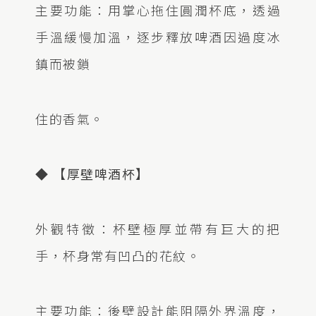
主要功能：用掌心拖住圓潤杯底，透過
手溫緩慢加溫，逐步釋放啤酒因過度冰
鎮而被鎖
住的香氣。
◆ 【厚壁啤酒杯】
外觀特徵：杯壁極厚並帶有巨大的把
手，杯身常有凹凸的花紋。
主要功能：後壁設計能阻隔外界溫度，