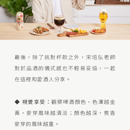
最後，除了挑對杯款之外，宋培弘老師
對於品酒的儀式感也不輕易妥協，一起
在這裡和愛酒人分享。
◆ 視覺享受：
觀察啤酒顏色，色澤越金
黃，麥芽風味越清淡；顏色越深，焦香
麥芽的風味越重。