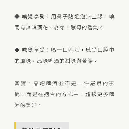
◆ 嗅覺享受：
用鼻子貼近泡沫上緣，嗅
聞有無啤酒花、麥芽、酵母的香氣。
◆ 味覺享受：
喝一口啤酒，感受口腔中
的風味，品味啤酒的甜味與苦韻。
其實，品嚐啤酒並不是一件嚴肅的事
情，而是在適合的方式中，體驗更多啤
酒的美好。