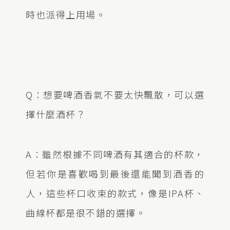
時也派得上用場。
Q：想要啤酒香氣不要太快飄散，可以選
擇什麼酒杯？
A：雖然根據不同啤酒有其適合的杯款，
但若你是喜歡喝到最後還能聞到酒香的
人，這些杯口收束的款式，像是IPA杯、
曲線杯都是很不錯的選擇。