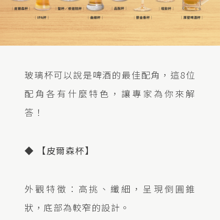
玻璃杯可以說是啤酒的最佳配角，這8位
配角各有什麼特色，讓專家為你來解
答！
◆ 【皮爾森杯】
外觀特徵：高挑、纖細，呈現倒圓錐
狀，底部為較窄的設計。