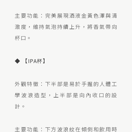
主要功能：完美展現酒液金黃色澤與清
澈度，維持氣泡持續上升，將香氣帶向
杯口。
◆ 【IPA杯】
外觀特徵：下半部是易於手握的人體工
學波浪造型，上半部是向內收口的設
計。
主要功能：下方波浪紋在傾倒和飲用時