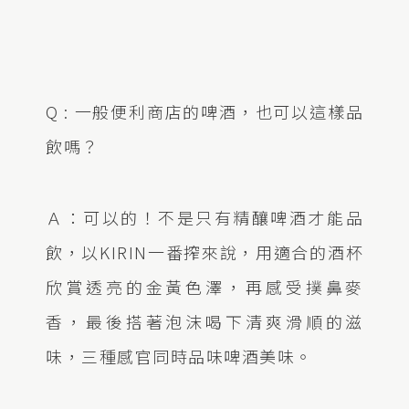
Q : 一般便利商店的啤酒，也可以這樣品
飲嗎？
Ａ：可以的！不是只有精釀啤酒才能品
飲，以KIRIN一番搾來說，用適合的酒杯
欣賞透亮的金黃色澤，再感受撲鼻麥
香，最後搭著泡沫喝下清爽滑順的滋
味，三種感官同時品味啤酒美味。