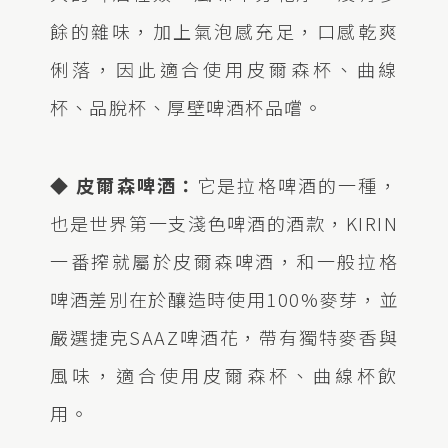
餘的雜味，加上氣泡感充足，口感乾爽
俐落，因此適合使用皮爾森杯、曲線
杯、品脫杯、厚壁啤酒杯品嚐。
◆ 皮爾森啤酒：
它是拉格啤酒的一種，
也是世界第一支淺色啤酒的酒款，KIRIN
一番搾就屬於皮爾森啤酒，和一般拉格
啤酒差別在於釀造時使用100%麥芽，並
嚴選捷克SAAZ啤酒花，帶有獨特麥香與
風味，適合使用皮爾森杯、曲線杯飲
用。