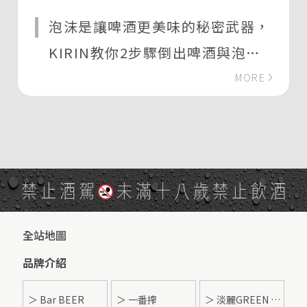
泡沫是讓啤酒更美味的秘密武器，
KIRIN教你2步驟倒出啤酒與泡沫
的黃金比例
MORE
禁止酒駕
未滿十八歲禁止飲酒
全站地圖
品牌介紹
＞ Bar BEER
＞ 一番搾
＞ 淡麗GREEN LABEL