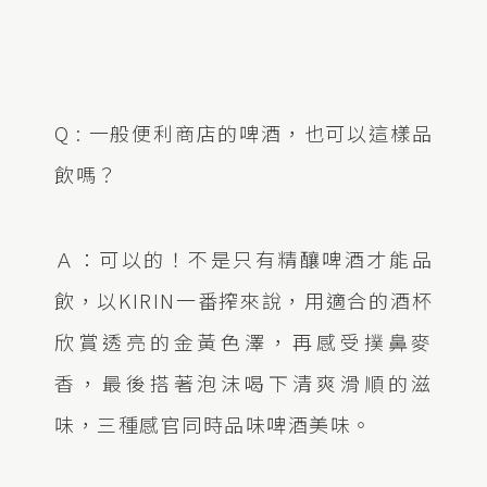
Q : 一般便利商店的啤酒，也可以這樣品
飲嗎？
Ａ：可以的！不是只有精釀啤酒才能品
飲，以KIRIN一番搾來說，用適合的酒杯
欣賞透亮的金黃色澤，再感受撲鼻麥
香，最後搭著泡沫喝下清爽滑順的滋
味，三種感官同時品味啤酒美味。