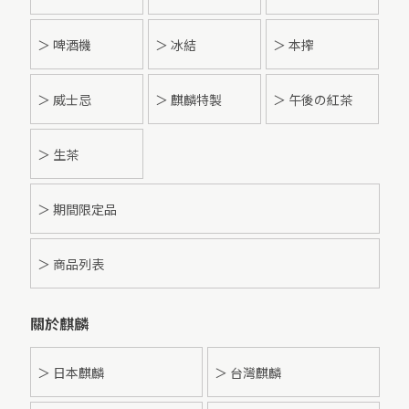
＞ 啤酒機
＞ 冰結
＞ 本搾
＞ 威士忌
＞ 麒麟特製
＞ 午後の紅茶
＞ 生茶
＞ 期間限定品
＞ 商品列表
關於麒麟
＞ 日本麒麟
＞ 台灣麒麟