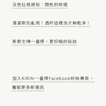
淡色拉格揭秘：顏色的味道
清潔劑別亂用！酒杯這樣洗才夠乾淨！
新鮮生啤一番搾，更好喝的秘訣
加入KIRIN一番搾Facebook粉絲專頁，
獲取更多新資訊