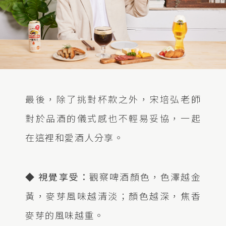
最後，除了挑對杯款之外，宋培弘老師
對於品酒的儀式感也不輕易妥協，一起
在這裡和愛酒人分享。
◆ 視覺享受：
觀察啤酒顏色，色澤越金
黃，麥芽風味越清淡；顏色越深，焦香
麥芽的風味越重。