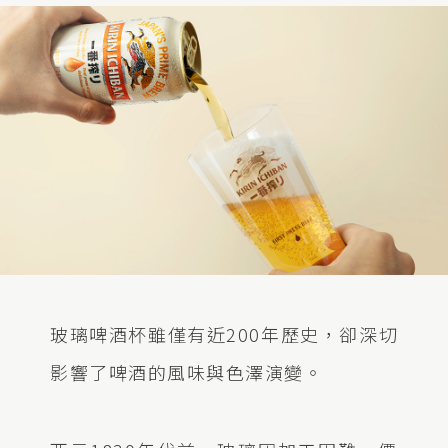
玻璃啤酒杯雖僅有近200年歷史，卻深切
影響了啤酒的風味與色澤演變。