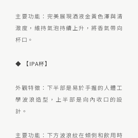
主要功能：完美展現酒液金黃色澤與清
澈度，維持氣泡持續上升，將香氣帶向
杯口。
◆ 【IPA杯】
外觀特徵：下半部是易於手握的人體工
學波浪造型，上半部是向內收口的設
計。
主要功能：下方波浪紋在傾倒和飲用時