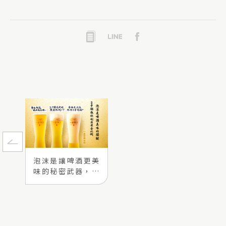
泡沫是讓啤酒更美
味的秘密武器，KI
RIN教你2步驟倒出
啤酒與泡沫的黃金
比例