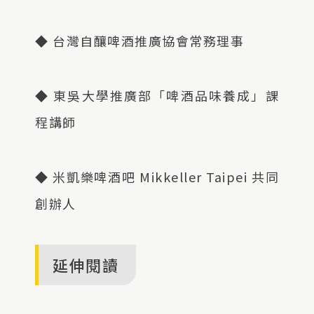
◆ 台灣自釀啤酒推廣協會常務理事
◆ 東吳大學推廣部「啤酒品味養成」課
程講師
◆ 米凱樂啤酒吧 Mikkeller Taipei 共同
創辦人
延伸閱讀