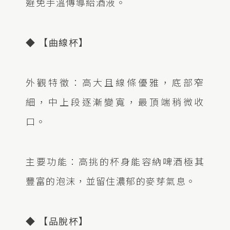
避免手溫傳導給酒液。
◆ 【曲線杯】
外觀特徵：高大且線條優雅，底部窄
細，中上段逐漸變寬，最頂端稍微收
口。
主要功能：高挑的杯身能容納啤酒極其
豐富的泡沫，並留住濃郁的麥芽氣息。
◆ 【品脫杯】