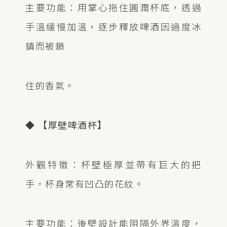
主要功能：用掌心拖住圓潤杯底，透過
手溫緩慢加溫，逐步釋放啤酒因過度冰
鎮而被鎖
住的香氣。
◆ 【厚壁啤酒杯】
外觀特徵：杯壁極厚並帶有巨大的把
手，杯身常有凹凸的花紋。
主要功能：後壁設計能阻隔外界溫度，