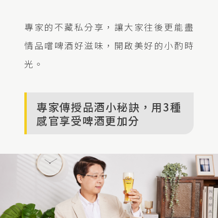
專家的不藏私分享，讓大家往後更能盡
情品嚐啤酒好滋味，開啟美好的小酌時
光。
專家傳授品酒小秘訣，用3種
感官享受啤酒更加分