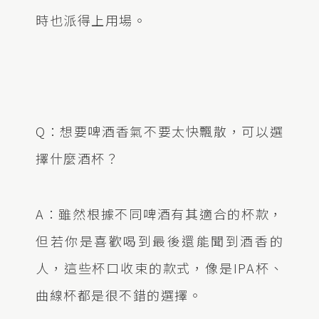
時也派得上用場。
Q：想要啤酒香氣不要太快飄散，可以選
擇什麼酒杯？
A：雖然根據不同啤酒有其適合的杯款，
但若你是喜歡喝到最後還能聞到酒香的
人，這些杯口收束的款式，像是IPA杯、
曲線杯都是很不錯的選擇。