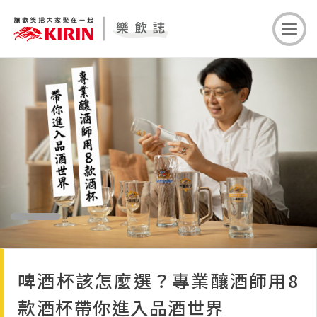
啤酒杯該怎麼選？專業釀酒師用8
款酒杯帶你進入品酒世界