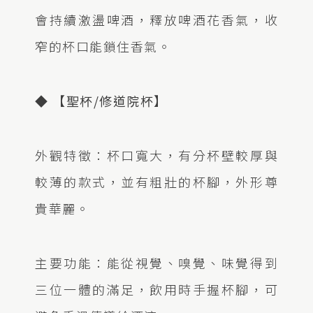
會持續激盪啤酒，釋放啤酒花香氣，收
窄的杯口能鎖住香氣。
◆ 【聖杯/修道院杯】
外觀特徵：杯口寬大，有分杯壁較厚與
較薄的款式，並有粗壯的杯腳，外形尊
貴華麗。
主要功能：能從視覺、嗅覺、味覺得到
三位一體的滿足，飲用時手握杯腳，可