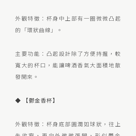
外觀特徵：杯身中上部有一圈微微凸起
的「環狀曲線」。
主要功能：凸起設計除了方便持握，較
寬大的杯口，能讓啤酒香氣大面積地散
發開來。
◆ 【鬱金香杯】
外觀特徵：杯身底部圓潤如球狀，往上
先收窄，再向外微微張開，形似鬱金