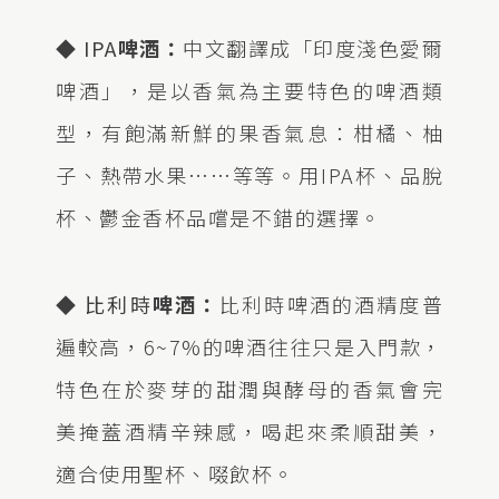
◆
IPA
啤酒：
中文翻譯成「印度淺色愛爾
啤酒」，是以香氣為主要特色的啤酒類
型，有飽滿新鮮的果香氣息：柑橘、柚
子、熱帶水果……等等。用IPA杯、品脫
杯、鬱金香杯品嚐是不錯的選擇。
◆
比利時
啤酒：
比利時啤酒的酒精度普
遍較高，6~7%的啤酒往往只是入門款，
特色在於麥芽的甜潤與酵母的香氣會完
美掩蓋酒精辛辣感，喝起來柔順甜美，
適合使用聖杯、啜飲杯。