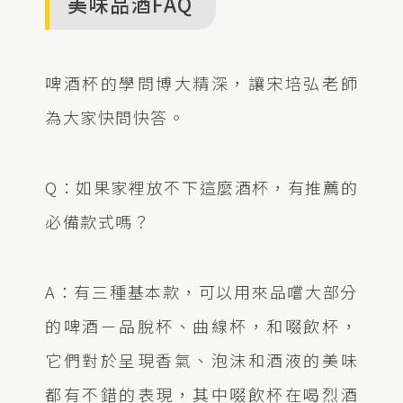
美味品酒FAQ
啤酒杯的學問博大精深，讓宋培弘老師
為大家快問快答。
Q：如果家裡放不下這麼酒杯，有推薦的
必備款式嗎？
A：有三種基本款，可以用來品嚐大部分
的啤酒－品脫杯、曲線杯，和啜飲杯，
它們對於呈現香氣、泡沫和酒液的美味
都有不錯的表現，其中啜飲杯在喝烈酒