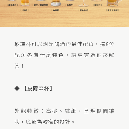
玻璃杯可以說是啤酒的最佳配角，這8位
配角各有什麼特色，讓專家為你來解
答！
◆ 【皮爾森杯】
外觀特徵：高挑、纖細，呈現倒圓錐
狀，底部為較窄的設計。