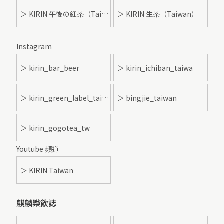
＞ KIRIN 午後の紅茶（Taiwan）
＞ KIRIN 生茶（Taiwan）
Instagram
＞ kirin_bar_beer
＞ kirin_ichiban_taiwa
＞ kirin_green_label_taiwan
＞ bingjie_taiwan
＞ kirin_gogotea_tw
Youtube 頻道
＞ KIRIN Taiwan
麒麟樂飲誌