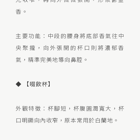
香。
主要功能：中段的腰身將底部香氣往中
央聚攏，向外張開的杯口則將濃郁香
氣，精準完美地導向鼻腔。
◆ 【啜飲杯】
外觀特徵：杯腳短，杯腹圓潤寬大，杯
口明顯向內收窄，原本常用於白蘭地。