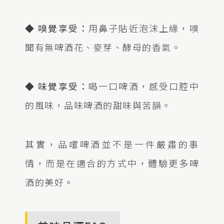
◆ 嗅覺享受：
用鼻子貼近泡沫上緣，嗅
聞有無啤酒花、麥芽、酵母的香氣。
◆ 味覺享受：
喝一口啤酒，感受口腔中
的風味，品味啤酒的甜味與苦韻。
其實，品嚐啤酒並不是一件嚴肅的事
情，而是在適合的方式中，體驗更多啤
酒的美好。