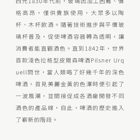
西元1830年代前，玻璃因加工困難、價
格高昂，僅供貴族使用，大眾多以陶
杯、木杯飲酒。隨著技術進步與平價玻
璃杯普及，促使啤酒容器轉為透明，讓
消費者能直觀酒色。直到1842年，世界
首款淺色拉格型皮爾森啤酒Pilsner Urq
uell問世，當人類喝了好幾千年的深色
啤酒，首見美麗金黃的色澤時便引起了
一波風潮，並間接促成各酒廠開發不同
酒色的產品線，自此，啤酒的歷史進入
了嶄新的階段。