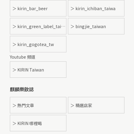
＞ kirin_bar_beer
＞ kirin_ichiban_taiwa
＞ kirin_green_label_taiwan
＞ bingjie_taiwan
＞ kirin_gogotea_tw
Youtube 頻道
＞ KIRIN Taiwan
麒麟樂飲誌
＞ 熱門文章
＞ 精選店家
＞ KIRIN 哪裡喝