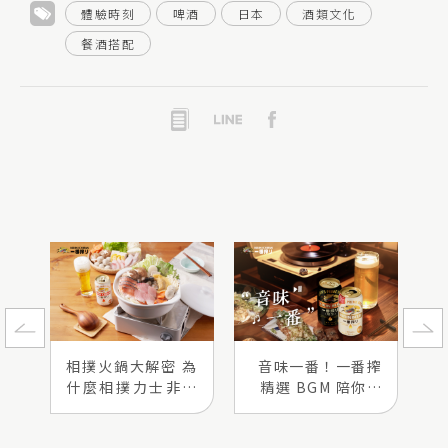
體驗時刻
啤酒
日本
酒類文化
餐酒搭配
相撲火鍋大解密 為
音味一番！一番搾
什麼相撲力士非吃
精選 BGM 陪你懂
它不可？
吃搭吃