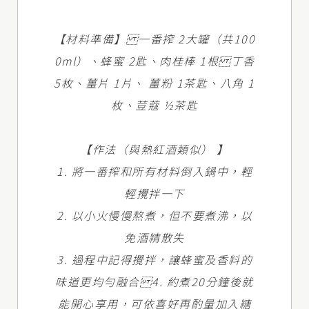
【材料準備】 一番搾 2大罐（共100
0ml）、蜂蜜 2匙、肉桂棒 1根 丁香
5枚、薑片 1片、 薑粉 1茶匙、八角 1
枚、荳蔻 ½茶匙
【作法（與熱紅酒類似） 】
1. 將一番搾和所有材料倒入鍋中，輕
輕攪拌一下
2. 以小火慢慢熬煮，但不要煮沸，以
免酒精散失
3. 過程中記得攪拌，讓蜂蜜及香料的
味道更均勻融合 4. 約煮20分鐘後就
能開心享用，可依喜好再酌量加入糖