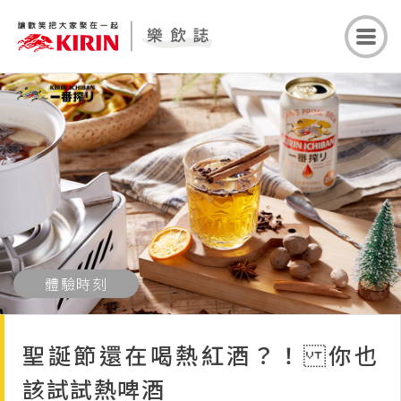
體驗時刻
聖誕節還在喝熱紅酒？！ 你也
該試試熱啤酒