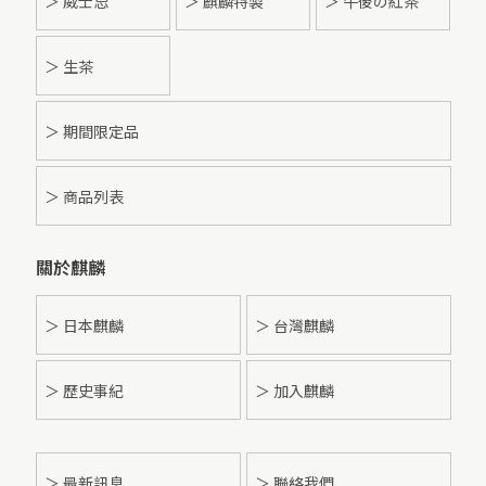
＞ 威士忌
＞ 麒麟特製
＞ 午後の紅茶
＞ 生茶
＞ 期間限定品
＞ 商品列表
關於麒麟
＞ 日本麒麟
＞ 台灣麒麟
＞ 歷史事紀
＞ 加入麒麟
＞
最新訊息
＞ 聯絡我們