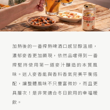
加熱後的一番搾熱啤酒口感甘醇溫順，
濃郁麥香更加顯現，依然品嚐得到一番
搾堅持使用第一道麥汁釀造的本質風
味。迷人麥香能與香料香氣完美平衡搭
配，讓整體風味不只豐富微妙，而且更
具層次！是非常適合冬日飲用的幸福暖
飲。