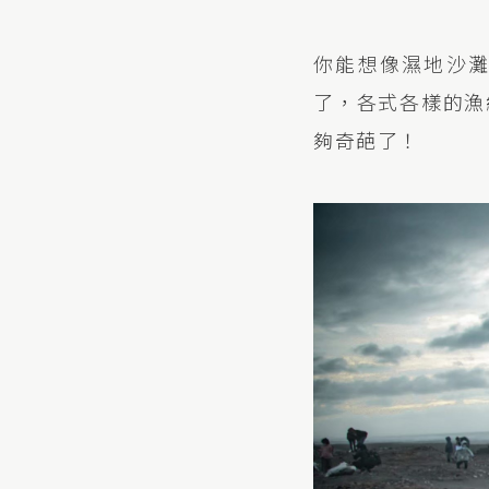
你能想像濕地沙
了，各式各樣的漁
夠奇葩了！