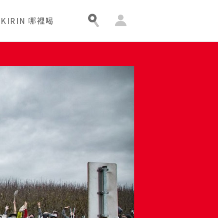
會
KIRIN 哪裡喝
員
中
心