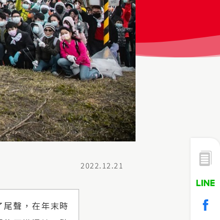
2022.12.21
到了尾聲，在年末時