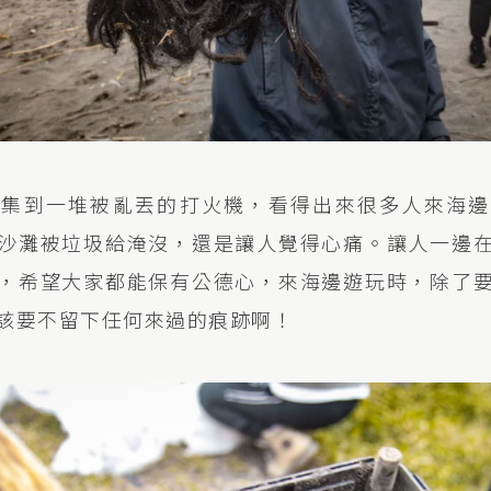
收集到一堆被亂丟的打火機，看得出來很多人來海邊
沙灘被垃圾給淹沒，還是讓人覺得心痛。讓人一邊
，希望大家都能保有公德心，來海邊遊玩時，除了
該要不留下任何來過的痕跡啊！