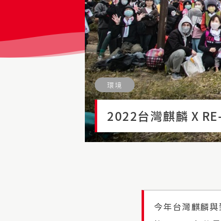
環境
2022台灣麒麟 X R
今年台灣麒麟與