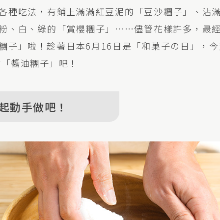
各種吃法，有鋪上滿滿紅豆泥的「豆沙糰子」、沾
粉、白、綠的「賞櫻糰子」……儘管花樣許多，最
糰子」啦！趁著日本6月16日是「和菓子の日」，今
做「醬油糰子」吧！
起動手做吧！