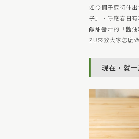
如今糰子還衍伸出
子」、呼應春日有
鹹甜醬汁的「醬油
ZU來教大家怎麼
現在，就一