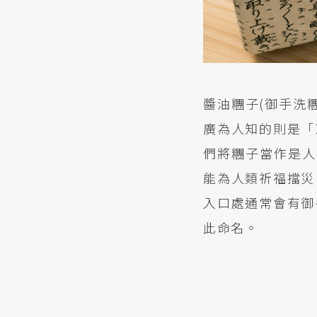
醬油糰子(御手洗
廣為人知的則是「
們將糰子當作是人
能為人類祈福擋災
入口處通常會有御
此命名。