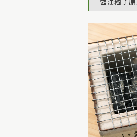
醬油糰子原