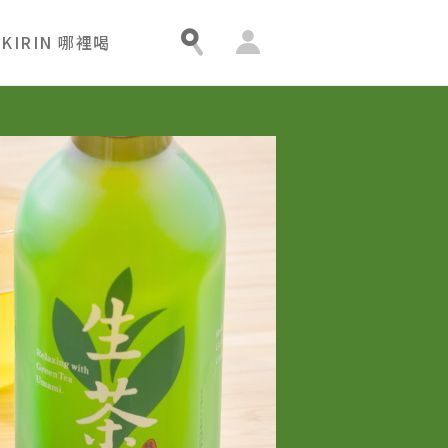
會
KIRIN 哪裡喝
員
中
心