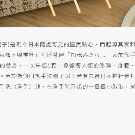
糰子)是現今日本隨處可見的國民點心，而起源其實
京都下鴨神社」附近茶屋「加茂みたらし」家的御
的替身，一次串起5顆，象徵著人類的胳膊、身體
。至於為何叫御手洗糰子呢？若有去過日本神社參
手洗（淨手）池，在淨手時浮起的一個個小泡泡，