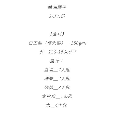
醬油糰子
2-3人份
【食材】
白玉粉（糯米粉）＿150g
水＿120-150cc
醬汁：
醬油＿2大匙
味醂＿2大匙
砂糖＿3大匙
太白粉＿1茶匙
水＿4大匙