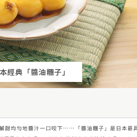
本經典「醬油糰子」
鹹甜均勻地醬汁一口咬下……「醬油糰子」是日本最