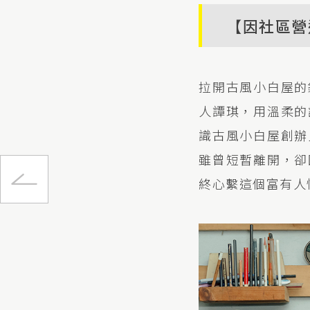
【因社區營
拉開古風小白屋的
人譚琪，用溫柔的
識古風小白屋創辦
雖曾短暫離開，卻
 城市修理
終心繫這個富有人
精神