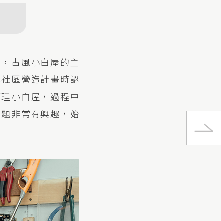
間，古風小白屋的主
與社區營造計畫時認
打理小白屋，過程中
主題非常有興趣，始
Bar 
市集