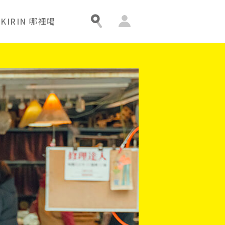
會
KIRIN 哪裡喝
員
中
心