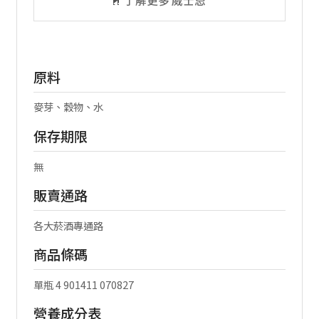
了解更多 威士忌
原料
麥芽、穀物、水
保存期限
無
販賣通路
各大菸酒專通路
商品條碼
單瓶 4 901411 070827
營養成分表