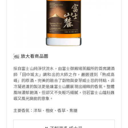
放大看商品圖
採自富士山純淨伏流水，由富士御殿場蒸餾所的首席調酒
師「田中城太」調和出的大師之作，嚴選達到「熟成高
峰」的原酒，完美的融合了穀物與麥芽威士忌的特點，非
冷凝過濾的製法更是讓富士山麓展現出細緻的香氣。整體
風味濃郁飽滿，但卻又不失輕巧細膩，彷若富士山雄壯巍
峨又風光旖旎的意象。
主要香氣：洋梨、橙皮、香草、焦糖