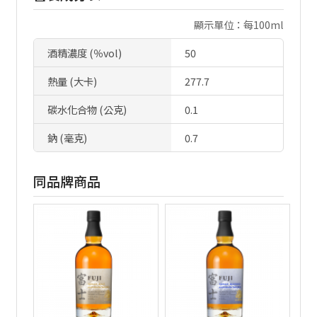
顯示單位：每100ml
酒精濃度 (％vol)
50
熱量 (大卡)
277.7
碳水化合物 (公克)
0.1
鈉 (毫克)
0.7
同品牌商品