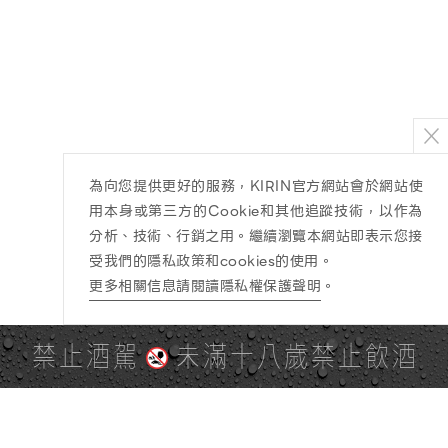
為向您提供更好的服務，KIRIN官方網站會於網站使
用本身或第三方的Cookie和其他追蹤技術，以作為
分析、技術、行銷之用。繼續瀏覽本網站即表示您接
受我們的隱私政策和cookies的使用。
更多相關信息請閱讀隱私權保護聲明
。
禁止酒駕
未滿十八歲禁止飲酒
PAGE TOP