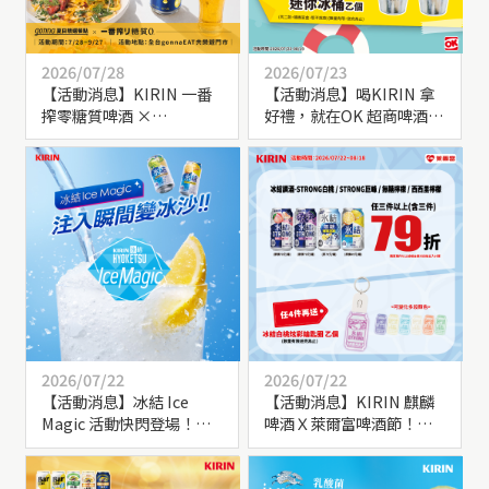
2026/07/28
2026/07/23
【活動消息】KIRIN 一番
【活動消息】喝KIRIN 拿
搾零糖質啤酒 ×
好禮，就在OK 超商啤酒
gonnaEAT 共樂遊 夏日輕
節！買KIRIN 麒麟啤酒指
盈聯手！
定品項送實用好物
2026/07/22
2026/07/22
【活動消息】冰結 Ice
【活動消息】KIRIN 麒麟
Magic 活動快閃登場！來
啤酒Ｘ萊爾富啤酒節！購
現場體驗KIRIN 冰結調酒
買指定品項送好禮
變身魔法冰沙