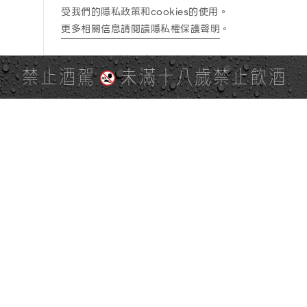
受我們的隱私政策和cookies的使用。
更多相關信息請閱讀隱私權保護聲明
。
禁止酒駕
未滿十八歲禁止飲酒
PAGE TOP
全站地圖
SITE MAP
麒麟社群
KIRIN 會員服務條款
KIRIN Point 點數使用規則