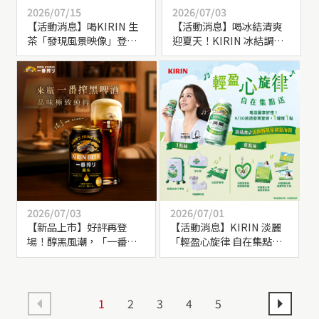
2026/07/15
2026/07/03
【活動消息】喝KIRIN 生
【活動消息】喝冰結清爽
茶「發現風景映像」登錄
迎夏天！KIRIN 冰結調酒-
發票集點開跑！大獎抽限
九州柚子，來好市多就能
量相機、一年份生茶等
買到！
你！
2026/07/03
2026/07/01
【新品上市】好評再登
【活動消息】KIRIN 淡麗
場！醇黑風潮，「一番搾
「輕盈心旋律 自在集點
黑啤酒」期間限定上市！
送」登錄發票開跑！蒐集
田馥甄聯名週邊！
1
2
3
4
5