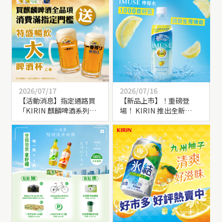
2026/07/17
2026/07/16
【活動消息】指定通路買
【新品上市】！重磅登
「KIRIN 麒麟啤酒系列商
場！ KIRIN 推出全新
品」滿額469元，送【特盛
「iMUSE_乳酸菌檸檬水」
暢飲大啤酒杯】乙個