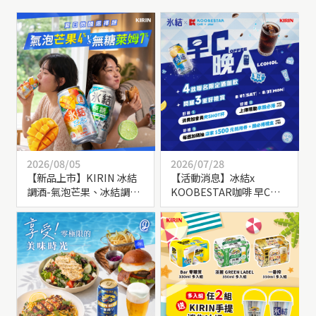
2026/08/05
2026/07/28
【新品上市】KIRIN 冰結
【活動消息】冰結x
調酒-氣泡芒果、冰結調
KOOBESTAR咖啡 早C晚A
酒-無糖萊姆 期間限定上
聯名
市！