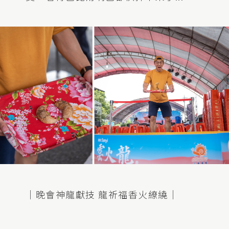
｜晚會神龍獻技 龍祈福香火繚繞｜