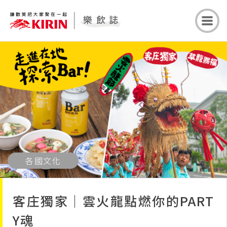
各國文化
客庄獨家｜雲火龍點燃你的PART
Y魂