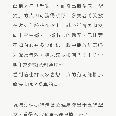
凸稱之為「聖筊」，而擲出最多次「聖
筊」的人即可獲得頭彩。參賽者將筊放
在客家傳統花布盤上，誠心祈禱再將筊
向半空中擲去，擲出去的瞬間，巴比爾
不知內心有多少糾結，腦中播放群眾喝
采罐頭音效，結果究竟如何？！！等你
明年來體驗就知道啦～
看到這也許大家會想，真的有可能擲那
麼多次嗎？還真的有！
現場有個小妹妹甚至連續擲出十五次聖
筊，看得巴比爾嘴巴都快掉下來了...