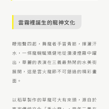
雲霧裡誕生的龍神文化
鞭炮聲四起，舞龍者手冒青筋，揮灑汗
水，一條龍蜿蜒矯健地從瀰漫煙霧中躍
出，華麗的表演在三義最熱鬧的水美街
展開，這是雲火龍節不可錯過的精彩畫
面。
以稻草製作的草龍可大有來頭，源自於
客家傳統文化「香火龍」，當年三義在