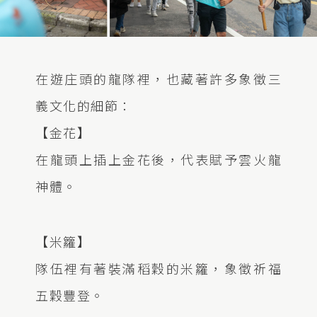
在遊庄頭的龍隊裡，也藏著許多象徵三
義文化的細節：
【金花】
在龍頭上插上金花後，代表賦予雲火龍
神體。
【米籮】
隊伍裡有著裝滿稻穀的米籮，象徵祈福
五穀豐登。