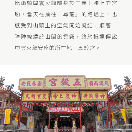
比爾聽聞雲火龍隱身於三義山腰上的宮
廟，當天在前往「尋龍」的路途上，也
感受到山頭上的空氣開始凝結，順著一
陣陣繚繞於山間的雲霧，終於抵達傳說
中雲火龍安座的所在地─五穀宮。