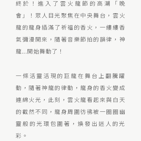
終於！進入了雲火龍節的高潮「晚
會」！眾人目光聚焦在中央舞台，雲火
龍的龍身插滿了祈福的香火，一縷縷香
氣彌漫開來，隨著音樂節拍的韻律，神
龍...開始舞動了！
一條活靈活現的巨龍在舞台上翻騰躍
動，隨著神龍的律動，龍身的香火變成
連綿火光，此刻，雲火龍看起來與白天
的截然不同，龍身周圍彷彿被一圈圈幽
靈般的光環包圍著，煥發出迷人的光
彩。