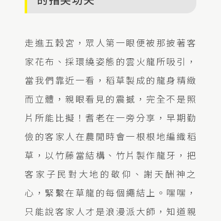
走進五穀宮，眾人第一眼便被那披著客
家花布、採環繞姿態的雲火龍所吸引，
當我們靠近一看，稻草製成的龍身精緻
而立體，親眼看見的震撼，完全不是照
片所能比擬！耆老在一旁分享，早期勤
儉的客家人在農閒時會一根根地編織稻
草，以竹藤當結構、竹片製作龍牙，把
客家子民對大地的敬仰、謝天酬神之
心，緊繫在草龍的每個繩結上。嘿嘿，
只能說客家人才是浪漫派大師，知道親