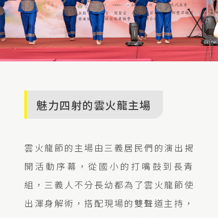
魅力四射的雲火龍主場
雲火龍節的主場由三義居民們的演出揭
開活動序幕，從國小的打嘴鼓到長青
組，三義人不分長幼都為了雲火龍節使
出渾身解術，搭配現場的雙聲道主持，