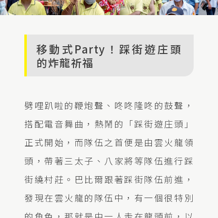
移動式Party！踩街遊庄頭
的炸龍祈福
劈哩趴啦的鞭炮聲、咚咚隆咚的鼓聲，
搭配電音舞曲，熱鬧的「踩街遊庄頭」
正式開始，而隊伍之首便是由雲火龍領
頭，帶著三太子、八家將等隊伍進行踩
街繞村莊。巴比爾跟著踩街隊伍前進，
發現在雲火龍的隊伍中，有一個很特別
的角色，那就是由一人走在龍頭前，以