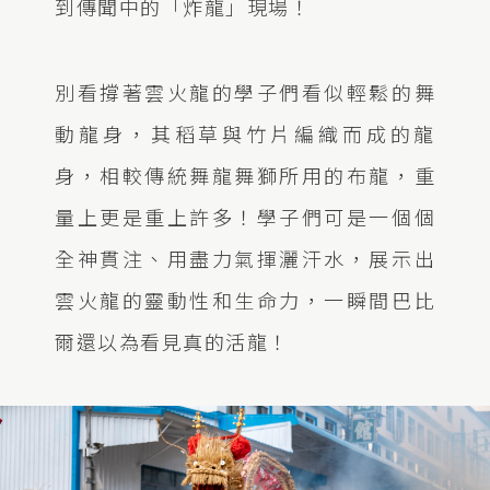
到傳聞中的「炸龍」現場！
別看撐著雲火龍的學子們看似輕鬆的舞
動龍身，其稻草與竹片編織而成的龍
身，相較傳統舞龍舞獅所用的布龍，重
量上更是重上許多！學子們可是一個個
全神貫注、用盡力氣揮灑汗水，展示出
雲火龍的靈動性和生命力，一瞬間巴比
爾還以為看見真的活龍！