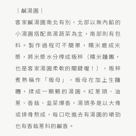
｜鹹湯圓｜
客家鹹湯圓南北有別，北部以無內餡的
小湯圓搭配高湯蔬菜為主，南部則有包
料。製作過程可不簡單，糯米磨成米
漿，將米漿水分榨成粄粹（糯米麵團，
也是客家湯圓柔軟的關鍵喔！），粄粹
煮熟稱作「粄母」，粄母在加上生麵
糰，揉成一顆顆的湯圓。紅蔥頭、油
蔥、香菇、韭菜爆香，湯頭多是以大骨
或排骨熬成，每口吃進去有湯圓的嚼勁
也有香菇蔥料的鹹香。