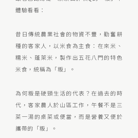
體驗看看：
昔日傳統農業社會的物資不豐，勤奮耕
種的客家人，以米食為主食：在來米、
糯米、蓬萊米，製作出五花八門的特色
米食，統稱為「粄」。
為何粄是硬頸生活的代表？在過去的時
代，客家農人於山區工作，午餐不是三
菜一湯的桌菜或便當，而是營養又便於
攜帶的「粄」。