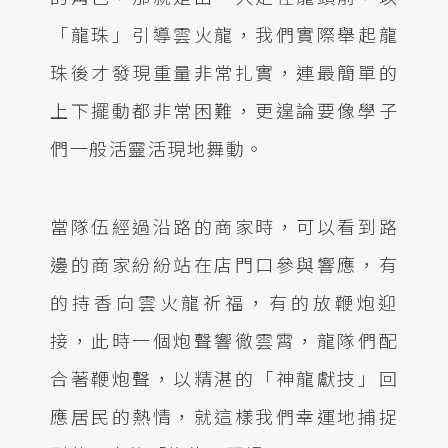
「龍珠」引導雲火龍，我們實際舉起龍
珠後才發現重量非常扎實，連最簡單的
上下擺動都非常困難，更遑論要像學子
們一般活靈活現地舞動。
當隊伍經過沿路的商家時，可以看到路
邊的商家紛紛站在店門口參與響應，有
的持香向雲火龍祈福，有的放鞭炮迎
接，此時一個炮聲響徹雲霄，龍隊們配
合著鞭炮聲，以精湛的「神龍獻技」回
應居民的熱情，就這樣我們幸運地捕捉