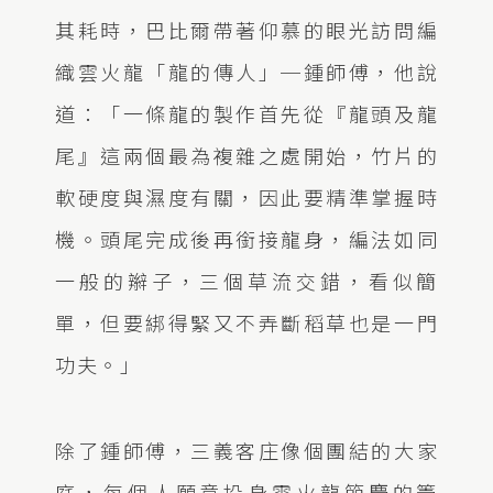
其耗時，巴比爾帶著仰慕的眼光訪問編
織雲火龍「龍的傳人」─鍾師傅，他說
道：「一條龍的製作首先從『龍頭及龍
尾』這兩個最為複雜之處開始，竹片的
軟硬度與濕度有關，因此要精準掌握時
機。頭尾完成後再銜接龍身，編法如同
一般的辮子，三個草流交錯，看似簡
單，但要綁得緊又不弄斷稻草也是一門
功夫。」
除了鍾師傅，三義客庄像個團結的大家
庭，每個人願意投身雲火龍節慶的籌