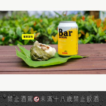
｜客家菜包｜
禁止酒駕
未滿十八歲禁止飲酒
客家文化中在稻米收割後會種植蘿蔔，