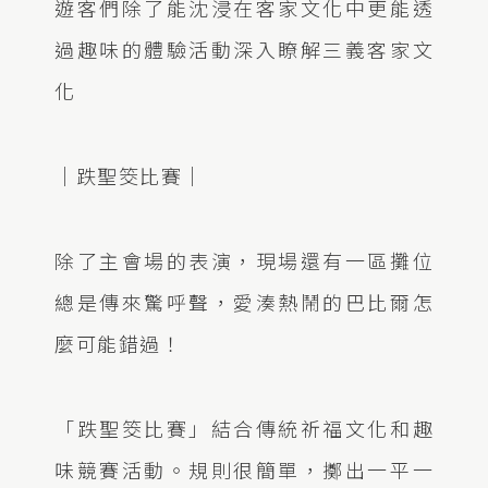
遊客們除了能沈浸在客家文化中更能透
過趣味的體驗活動深入瞭解三義客家文
化
｜跌聖筊比賽｜
除了主會場的表演，現場還有一區攤位
總是傳來驚呼聲，愛湊熱鬧的巴比爾怎
麼可能錯過！
「跌聖筊比賽」結合傳統祈福文化和趣
味競賽活動。規則很簡單，擲出一平一