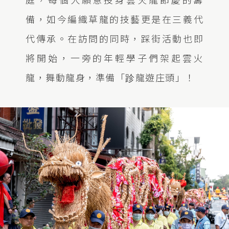
備，如今編織草龍的技藝更是在三義代
代傳承。在訪問的同時，踩街活動也即
將開始，一旁的年輕學子們架起雲火
龍，舞動龍身，準備「跈龍遊庄頭」！