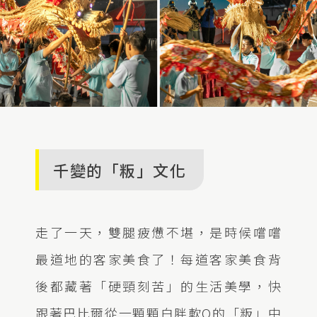
千變的「粄」文化
走了一天，雙腿疲憊不堪，是時候嚐嚐
最道地的客家美食了！每道客家美食背
後都藏著「硬頸刻苦」的生活美學，快
跟著巴比爾從一顆顆白胖軟Q的「粄」中