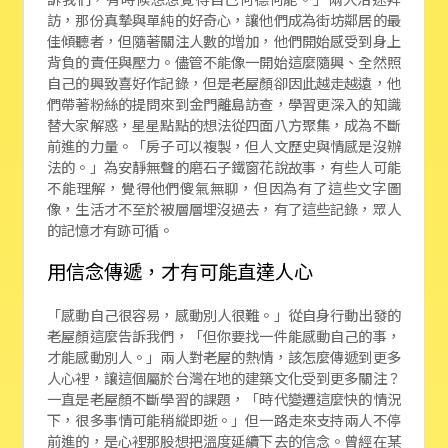
訪，那份真摯與單純的好奇心，讓他們成為街坊鄰居的最
佳傾聽者，但隨著關注人數的增加，他們開始感受到身上
背負的責任與壓力。儘管不能像一開始這麼隨興、全然照
自己的興致喜好作記錄，但是老屋顏卻因此越走越遠，他
們帶著粉絲的提問來到金門離島訪查，學習更深入的知識
替大家解惑，星星點點的想法從四面八方聚集，成為不斷
前進的力量。「房子可以複製，但人文歷史與情感是沒辦
法的。」為安靜無聲的磨石子鐵窗花說故事，有些人可能
不能理解，覺得他們傻氣無聊，但因為有了這些文字圖
像，生活才不至於被層層埋沒過去，有了這些記錄，眾人
的記憶才有跡可循。
用信念傳遞，才有可能直達人心
「感動自己很容易，感動別人很難。」從自身行動出發的
老屋顏這麼告訴我們，「但你要找一件能感動自己的事，
才能感動別人。」兩人對老屋的熱情，該怎麼傳遞到更多
人心裡，讓這個屬於台灣在地的建築文化受到更多關注？
一直是老屋顏不斷學習的課題，「時代變遷這麼快的情況
下，很多事情可能稍縱即逝。」但一路走來支持兩人不停
前進的，是心裡那股想把溫度延續下去的信念。曾經在某