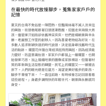
在最快的時代放慢腳步，蒐集家家戶戶的
記憶
夏天的台南不免俗是一陣悶熱，但豔陽絲毫不減人流來往
的興致，街頭巷尾跟著日頭逐漸甦醒，迎面走來兩個大男
孩，儘管揮汗如雨卻依舊神采奕奕，他們是楊朝景與辛永
勝，老屋顏工作室的創辦人。因為喜愛老物結為好友，在
多數人追求新穎快速的時代浪頭，決定返身尋找舊時代生
活的軌跡。 鐵窗花伴隨台灣經濟起飛而興起，因為經濟能
力變好、防盜意識抬頭，家家戶戶都裝上一層鐵窗，也開
始發揮巧思，加上描繪地景的圖像或家族標誌，但隨著材
質的革新與生活型態的轉變，民宅上的鐵窗又一一被褪去
拆下。人們的眼光總是在遠方，渴望更美好進步的東西，
腳步不曾慢下來，「一直往前跑，有時候會忘記回頭看看
這些過程。」身處步調飛快的年輕世代，朝景與永勝感同
身受。