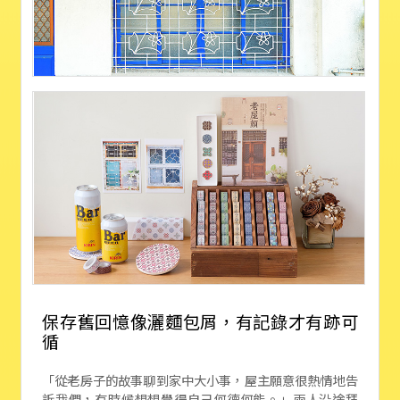
保存舊回憶像灑麵包屑，有記錄才有跡可
循
「從老房子的故事聊到家中大小事，屋主願意很熱情地告
訴我們，有時候想想覺得自己何德何能。」兩人沿途拜