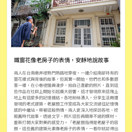
鐵窗花像老房子的表情，安靜地說故事
兩人在台南巷弄裡熟門熟路地穿梭，一邊介紹南部特有的
窗花樣式與背後的故事，但其實一開始，他們也和多數遊
客一樣，在小巷裡隨興漫步，拍自己喜歡的照片，直到這
些作品在社群上開始引起廣大迴響，這才發現原來這塊土
地上有這麼多的記憶連結。各地粉絲湧入，分享生活周遭
發現的老式建築，老屋顏工作室成為大家交流過往記憶情
感的中繼站。帶著這股熱情，兩人更深入地探訪各地、挖
掘舊時代故事，透過文字、照片這些再簡單不過的媒材，
重新打開大家對美的感受力。「老屋顏指得是老屋子的容
顏，這些舊的建築元素像老房子的表情，一看你就認得出