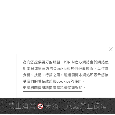
為向您提供更好的服務，KIRIN官方網站會於網站使
用本身或第三方的Cookie和其他追蹤技術，以作為
分析、技術、行銷之用。繼續瀏覽本網站即表示您接
受我們的隱私政策和cookies的使用。
更多相關信息請閱讀隱私權保護聲明
。
禁止酒駕
未滿十八歲禁止飲酒
PAGE TOP