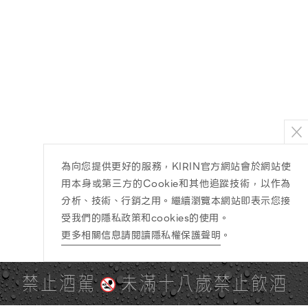
為向您提供更好的服務，KIRIN官方網站會於網站使
用本身或第三方的Cookie和其他追蹤技術，以作為
分析、技術、行銷之用。繼續瀏覽本網站即表示您接
受我們的隱私政策和cookies的使用。
更多相關信息請閱讀隱私權保護聲明
。
禁止酒駕
未滿十八歲禁止飲酒
PAGE TOP