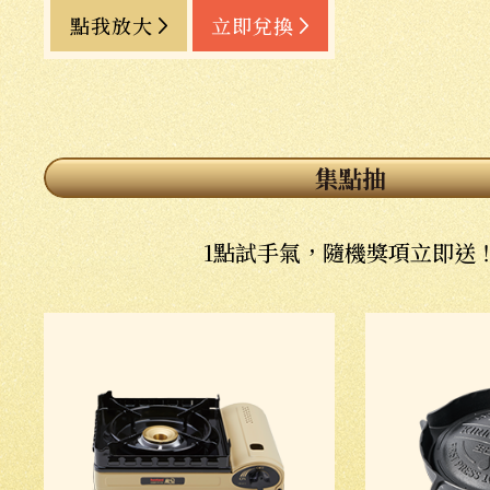
點我放大
立即兌換
集點抽
1點試手氣，隨機獎項立即送