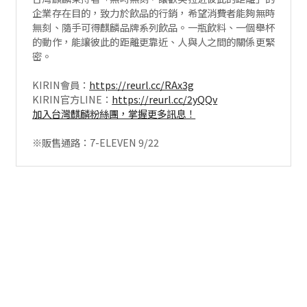
企業存在目的，致力於飲品的行銷，希望消費者能夠無時
無刻、隨手可得麒麟品牌系列飲品。一瓶飲料、一個舉杯
的動作，能讓彼此的距離更靠近、人與人之間的關係更緊
密。
KIRIN會員：
https://reurl.cc/RAx3g
KIRIN官方LINE：
https://reurl.cc/2yQQv
加入台灣麒麟粉絲團，掌握更多訊息！
※販售通路：7-ELEVEN 9/22