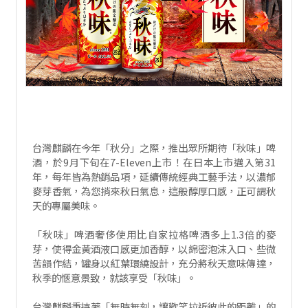
台灣麒麟在今年「秋分」之際，推出眾所期待「秋味」啤
酒，於9月下旬在7-Eleven上市！在日本上市邁入第31
年，每年皆為熱銷品項，延續傳統經典工藝手法，以濃郁
麥芽香氣，為您捎來秋日氣息，這般醇厚口感，正可謂秋
天的專屬美味。
「秋味」啤酒奢侈使用比自家拉格啤酒多上1.3倍的麥
芽，使得金黃酒液口感更加香醇，以綿密泡沫入口、些微
苦韻作結，罐身以紅葉環繞設計，充分將秋天意味傳達，
秋季的愜意景致，就該享受「秋味」。
台灣麒麟秉持著「無時無刻，讓歡笑拉近彼此的距離」的