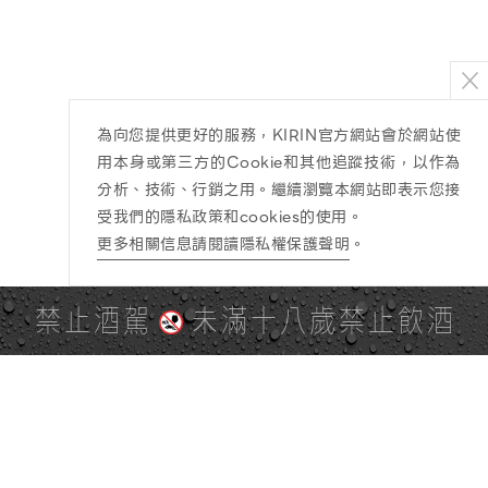
為向您提供更好的服務，KIRIN官方網站會於網站使
用本身或第三方的Cookie和其他追蹤技術，以作為
分析、技術、行銷之用。繼續瀏覽本網站即表示您接
受我們的隱私政策和cookies的使用。
更多相關信息請閱讀隱私權保護聲明
。
禁止酒駕
未滿十八歲禁止飲酒
PAGE TOP
全站地圖
SITE MAP