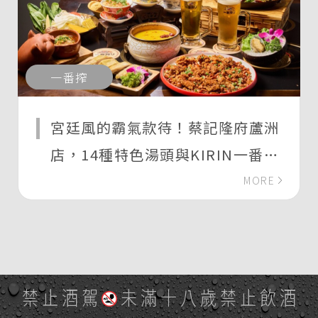
一番搾
宮廷風的霸氣款待！蔡記隆府蘆洲
店，14種特色湯頭與KIRIN一番搾
啤酒的暢快體驗
MORE
禁止酒駕
未滿十八歲禁止飲酒