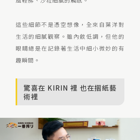
風輕拂、沙粒細膩的觸感。
這些細節不是憑空想像，全來自葉洋對
生活的細膩觀察。雖內斂低調，但他的
眼睛總是在記錄著生活中細小微妙的有
趣瞬間。
驚喜在 KIRIN 裡 也在摺紙藝
術裡