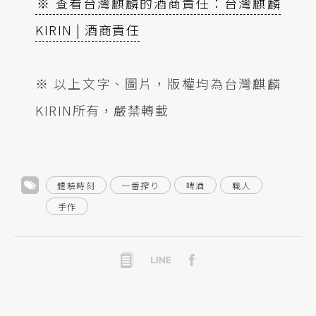
※ 查看台灣麒麟的酒商責任：台灣麒麟
KIRIN | 酒商責任
※ 以上文字、圖片，版權均為台灣麒麟
KIRIN所有，嚴禁轉載
體驗時刻
一番搾り
啤酒
職人
手作