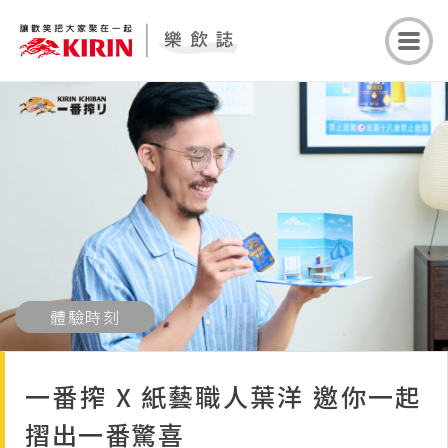
體驗時刻
一番搾 X 紙藝職人葉洋 邀你一起
摺出一番驚喜