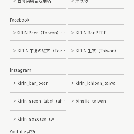
＞ 台灣麒麟官方網站
＞ 樂飲誌
Facebook
＞KIRIN Beer（Taiwan）- 麒麟啤酒
＞ KIRIN Bar BEER
＞ KIRIN 午後の紅茶（Taiwan）
＞ KIRIN 生茶（Taiwan）
Instagram
＞ kirin_bar_beer
＞ kirin_ichiban_taiwa
＞ kirin_green_label_taiwan
＞ bingjie_taiwan
＞ kirin_gogotea_tw
Youtube 頻道