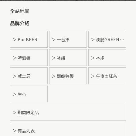
全站地圖
品牌介紹
＞ Bar BEER
＞ 一番搾
＞ 淡麗GREEN LABEL
＞ 啤酒機
＞ 冰結
＞ 本搾
＞ 威士忌
＞ 麒麟特製
＞ 午後の紅茶
＞ 生茶
＞ 期間限定品
＞ 商品列表