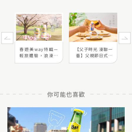
春遊美way特輯—
【父子時光 漫聊一
輕旅體驗，浪漫一
番】父親節日式下
番！
酒菜特輯
你可能也喜歡