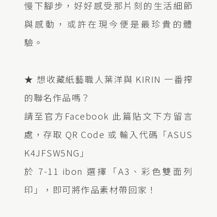
慢下腳步，好好感受那片刻的生活細節
與感動，或許在現今便是最珍貴的體
驗。
★ 想收藏紙藝職人葉洋與 KIRIN 一番搾
的聯名作品嗎？
請至官方Facebook 此篇貼文下方留言
處，存取 QR Code 或 輸入代碼「ASUS
K4JFSW5NG」
於 7-11 ibon 選擇「A3、彩色雙面列
印」，即可將作品素材帶回家！