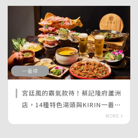
一番搾
宮廷風的霸氣款待！蔡記隆府蘆洲
店，14種特色湯頭與KIRIN一番搾
啤酒的暢快體驗
MORE