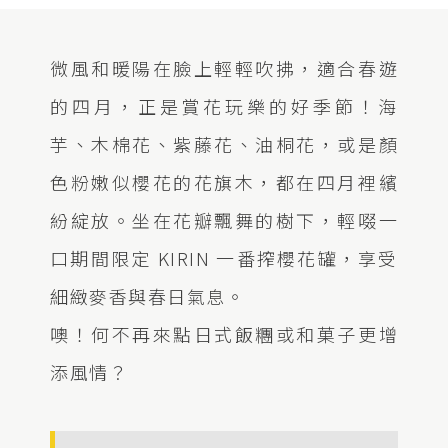
微風和暖陽在臉上輕輕吹拂，適合春遊
的四月，正是賞花玩樂的好季節！海
芋、木棉花、紫藤花、油桐花，或是顏
色粉嫩似櫻花的花旗木，都在四月裡繽
紛綻放。坐在花瓣飄舞的樹下，輕啜一
口期間限定 KIRIN 一番搾櫻花罐，享受
細緻麥香與春日氣息。
噢！何不再來點日式飯糰或和菓子更增
添風情？