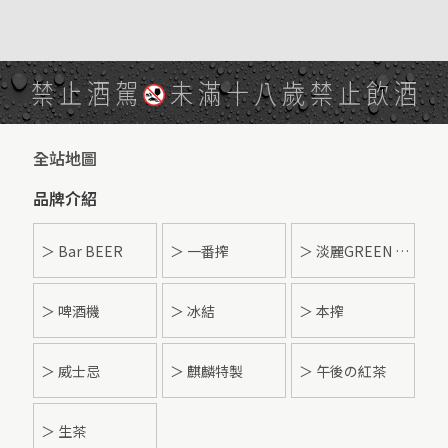
禁止酒駕
未滿十八歲禁止飲酒
全站地圖
品牌介紹
＞ Bar BEER
＞ 一番搾
＞ 淡麗GREEN LABEL
＞ 啤酒機
＞ 冰結
＞ 本搾
＞ 威士忌
＞ 麒麟特製
＞ 午後の紅茶
＞ 生茶