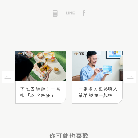
下班去繞繞！一番
一番搾 X 紙藝職人
搾「以啤解疲」攻
葉洋 邀你一起摺出
略大公開
一番驚喜
你可能也喜歡