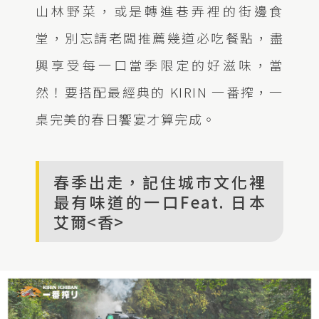
山林野菜，或是轉進巷弄裡的街邊食
堂，別忘請老闆推薦幾道必吃餐點，盡
興享受每一口當季限定的好滋味，當
然！要搭配最經典的 KIRIN 一番搾，一
桌完美的春日饗宴才算完成。
春季出走，記住城市文化裡
最有味道的一口Feat. 日本
艾爾<香>