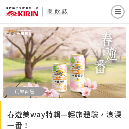
玩樂首選
春遊美way特輯—輕旅體驗，浪漫
一番！