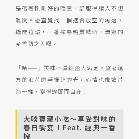
是帶著剛剛好的暖意，舒服得讓人不想
離開。憑直覺找一個適合放空的角落，
撬開拉環，一番搾零糖質啤酒，清爽的
麥香隨之入喉。
「哈——」美味不減輕盈大滿足。望著遠
方的浪花閃著細碎的光，心情也像這片
海一樣，變得遼闊而自在！
大啖寶藏小吃～享受對味的
春日饗宴！Feat. 經典一番
搾