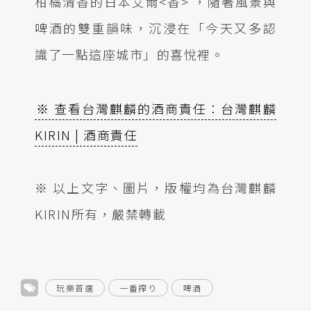
柑橘清香的日本艾爾<香> ，隨著風景與
啤酒的雙重韻味，沉浸在「今天又多認
識了一點這座城市」的喜悅裡。
※ 查看台灣麒麟的酒商責任：台灣麒麟
KIRIN | 酒商責任
※ 以上文字、圖片，版權均為台灣麒麟
KIRIN所有，嚴禁轉載
玩樂首選
一番搾り
啤酒