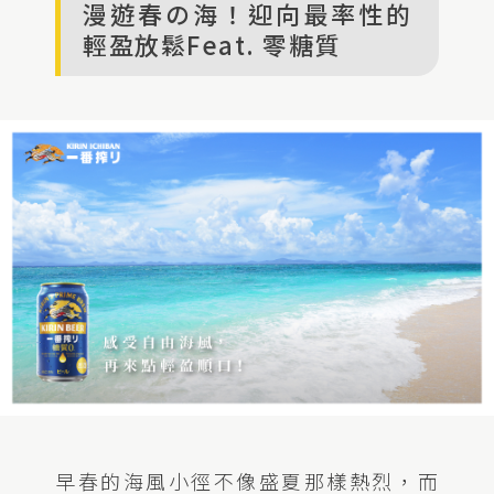
漫遊春の海！迎向最率性的
輕盈放鬆Feat. 零糖質
早春的海風小徑不像盛夏那樣熱烈，而