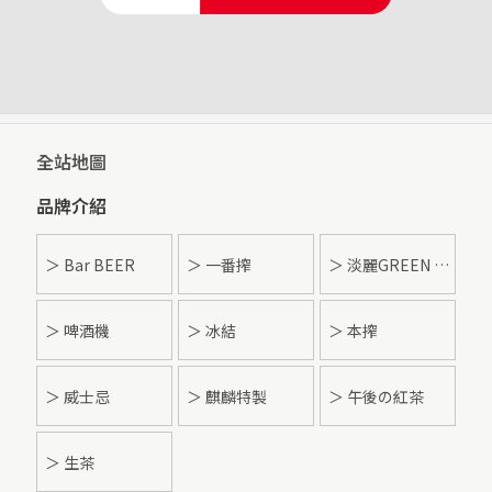
全站地圖
品牌介紹
＞ Bar BEER
＞ 一番搾
＞ 淡麗GREEN LABEL
＞ 啤酒機
＞ 冰結
＞ 本搾
＞ 威士忌
＞ 麒麟特製
＞ 午後の紅茶
＞ 生茶