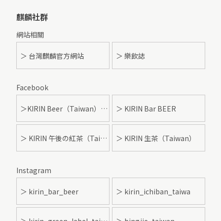
麒麟社群
網站相關
＞ 台灣麒麟官方網站
＞ 樂飲誌
Facebook
＞KIRIN Beer（Taiwan）- 麒麟啤酒
＞ KIRIN Bar BEER
＞ KIRIN 午後の紅茶（Taiwan）
＞ KIRIN 生茶（Taiwan）
Instagram
＞ kirin_bar_beer
＞ kirin_ichiban_taiwa
＞ kirin_green_label_taiwan
＞ bingjie_taiwan