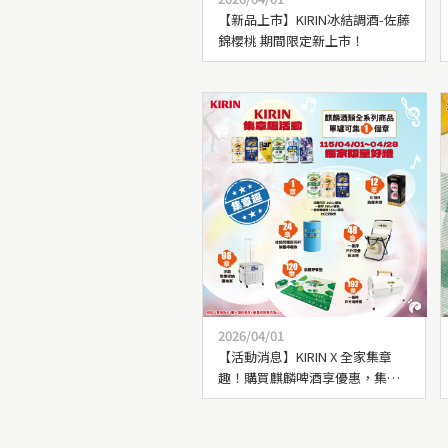
【新品上市】KIRIN冰結調酒-佐藤
錦櫻桃 期間限定新上市！
2026/04/01
【活動消息】KIRIN X 全家集章
趣！購買麒麟啤酒享優惠，集指
定章數換限量好禮！