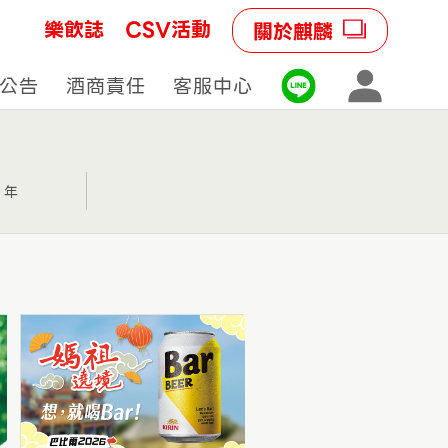
樂飲誌
CSV活動
關於麒麟
公告
酒商責任
客服中心
3 年