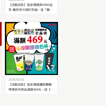
【活動消息】指定通路買KIRIN生
茶-簡約保冷袋好茶組，送「簡約
保冷袋」乙個
2026/03/25
【活動消息】指定通路購買麒麟
啤酒系列商品滿額469元，送【沁
涼開醺變色杯】乙個