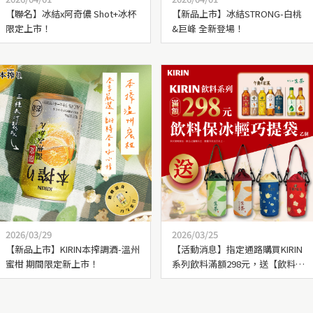
【聯名】冰結x阿奇儂 Shot+冰杯
【新品上市】冰結STRONG-白桃
限定上市！
&巨峰 全新登場！
2026/03/29
2026/03/25
【新品上市】KIRIN本搾調酒-溫州
【活動消息】指定通路購買KIRIN
蜜柑 期間限定新上市！
系列飲料滿額298元，送【飲料保
冰輕巧提袋】乙個