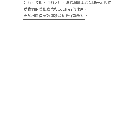
分析、技術、行銷之用。繼續瀏覽本網站即表示您接
受我們的隱私政策和cookies的使用。
更多相關信息請閱讀隱私權保護聲明
。
訊息公告
酒商責任
最新消息
酒商責任
得獎訊息查詢
DRINK WISELY