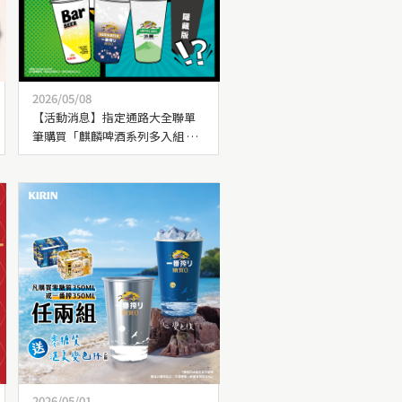
2026/05/08
【活動消息】指定通路大全聯單
筆購買「麒麟啤酒系列多入組 任3
組」，送「沁涼開醺變色杯」乙
個
2026/05/01