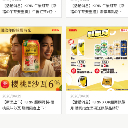
【活動消息】KIRIN 午後紅茶【幸
【活動消息】KIRIN 午後紅茶【幸
福の午茶雙重奏】午後紅茶x紅帽
福の午茶雙重禮】發票集點活動
子期間限定快閃店，幸福登場！
開跑！
2026/04/29
2026/04/30
【新品上市】KIRIN 麒麟特製-櫻
【活動消息】KIRIN X OK超商麒麟
桃風味沙瓦 期間限定上市！
月 購買指定品項送麒麟品牌好
禮！