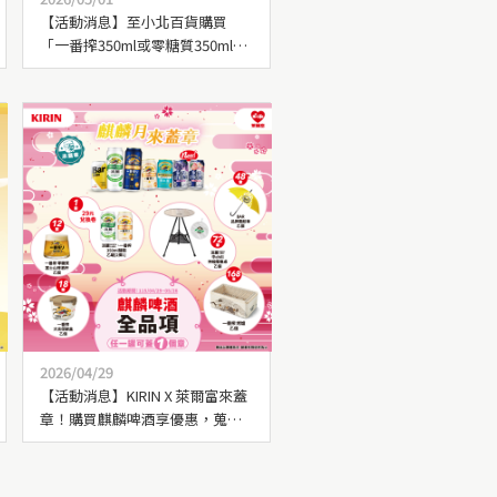
【活動消息】至小北百貨購買
「一番搾350ml或零糖質350ml多
入組任兩組」，即可獲得【零糖
質湛夏變色杯】乙個！
2026/04/29
【活動消息】KIRIN X 萊爾富來蓋
章！購買麒麟啤酒享優惠，蒐集
章數兌換限量好禮！