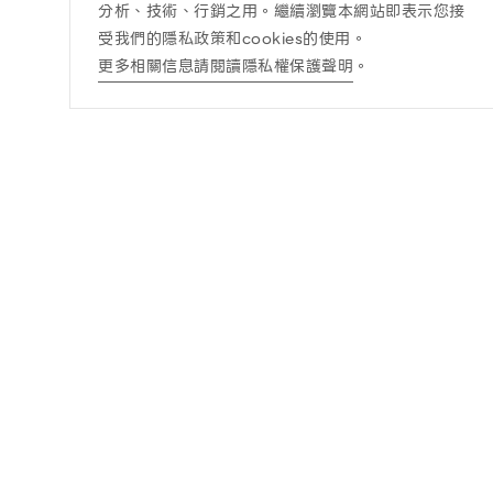
分析、技術、行銷之用。繼續瀏覽本網站即表示您接
受我們的隱私政策和cookies的使用。
更多相關信息請閱讀隱私權保護聲明
。
訊息公告
酒商責任
最新消息
酒商責任
得獎訊息查詢
DRINK WISELY