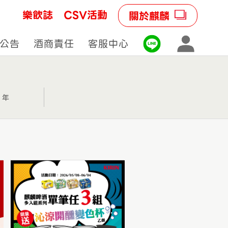
樂飲誌
CSV活動
關於麒麟
公告
酒商責任
客服中心
3 年