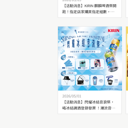
【活動消息】KIRIN 麒麟啤酒祭開
跑！指定店家購買指定組數，送
限量「隨行保冷桌袋」乙個
2026/05/01
【活動消息】閃耀冰結音浪祭，
喝冰結調酒登錄發票 ！潮流音樂
祭門票、時尚裝備帶回家！