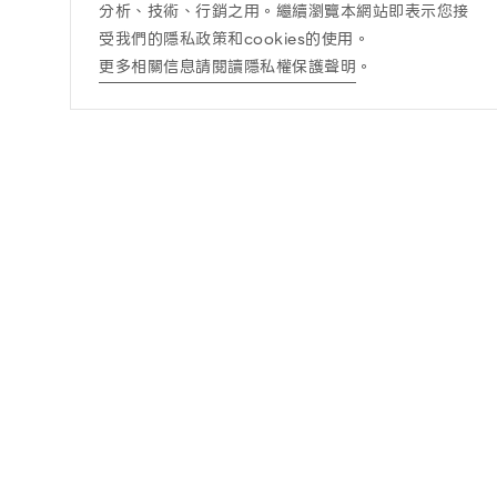
分析、技術、行銷之用。繼續瀏覽本網站即表示您接
受我們的隱私政策和cookies的使用。
更多相關信息請閱讀隱私權保護聲明
。
訊息公告
酒商責任
最新消息
酒商責任
得獎訊息查詢
DRINK WISELY