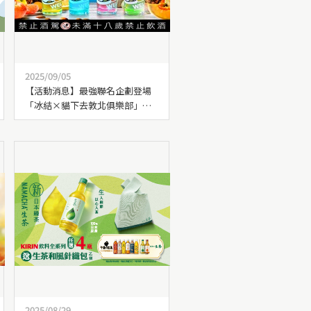
2025/09/05
【活動消息】最強聯名企劃登場
「冰結×貓下去敦北俱樂部」聯
名調酒限量上市
2025/08/29