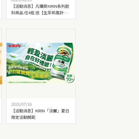
【活動消息】凡購買KIRIN系列飲
料商品 任4瓶 送【生茶和風針織
包】乙個
2025/07/16
【活動消息】KIRIN「淡麗」夏日
限定活動開跑