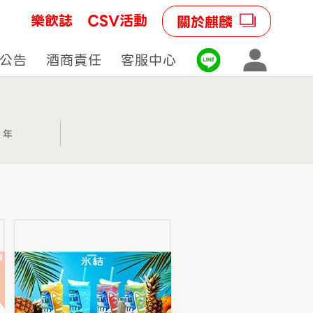
樂飲誌
CSV活動
關於麒麟
公告
酒商責任
客服中心
3 年