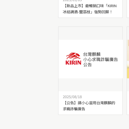
【新品上市】最暢銷口味「KIRIN
冰結調酒-鹽荔枝」強勢回歸！
2025/08/18
【公告】請小心冒用台灣麒麟的
求職詐騙廣告