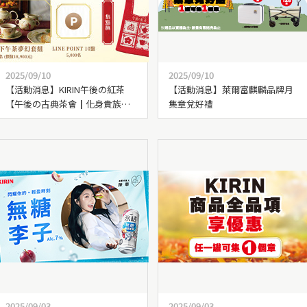
2025/09/10
2025/09/10
【活動消息】KIRIN午後の紅茶
【活動消息】萊爾富麒麟品牌月
【午後の古典茶會┃化身貴族，
集章兌好禮
集點幸福】新上線
2025/09/03
2025/09/03