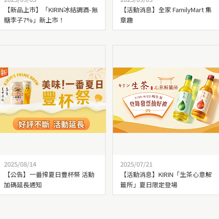
【新品上市】「KIRIN冰結調酒-無
【活動消息】全家 FamilyMart 集
糖李子7%」新上市！
章趣
2025/08/14
2025/07/21
【公告】一番搾夏日豐杯祭 活動
【活動消息】KIRIN「生茶心意解
加碼延長通知
籤所」夏日限定登場