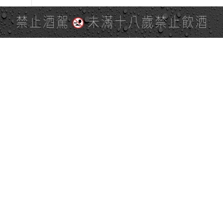
禁止酒駕
未滿十八歲禁止飲酒
PAGE TOP
全站地圖
SITE MAP
麒麟社群
KIRIN 會員服務條款
KIRIN Point 點數使用規則
台灣麒麟網路與社群溝通規
隱私權及個資保護聲明
範