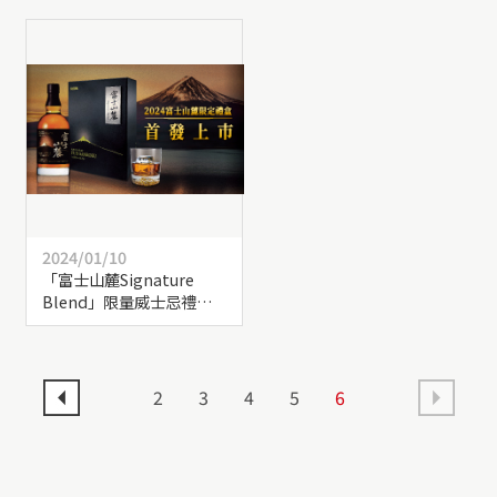
2024/01/10
「富士山麓Signature
Blend」限量威士忌禮盒
獨獻台灣
2
3
4
5
6