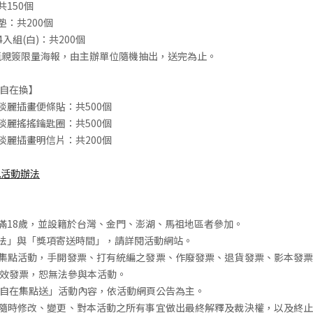
共150個
墊：共200個
4入組(白)：共200個
馥甄親簽限量海報，由主辦單位隨機抽出，送完為止。
自在換】
淡麗插畫便條貼：共500個
淡麗搖搖鑰匙圈：共500個
淡麗插畫明信片：共200個
見活動辦法
已滿18歲，並設籍於台灣、金門、澎湖、馬祖地區者參加。
辦法」與「獎項寄送時間」，請詳閱活動網站。
票集點活動，手開發票、打有統編之發票、作廢發票、退貨發票、影本發
效發票，恕無法參與本活動。
律 自在集點送」活動內容，依活動網頁公告為主。
留隨時修改、變更、對本活動之所有事宜做出最終解釋及裁決權，以及終