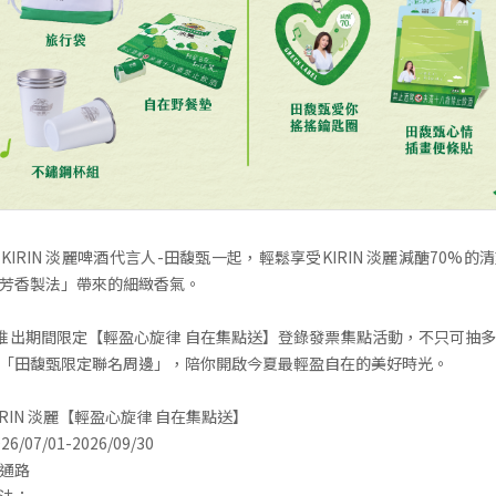
IRIN 淡麗啤酒代言人-田馥甄一起，輕鬆享受KIRIN 淡麗減醣70%
芳香製法」帶來的細緻香氣。
啤酒推出期間限定【輕盈心旋律 自在集點送】登錄發票集點活動，不只可抽
「田馥甄限定聯名周邊」，陪你開啟今夏最輕盈自在的美好時光。
RIN 淡麗【輕盈心旋律 自在集點送】
07/01-2026/09/30
通路