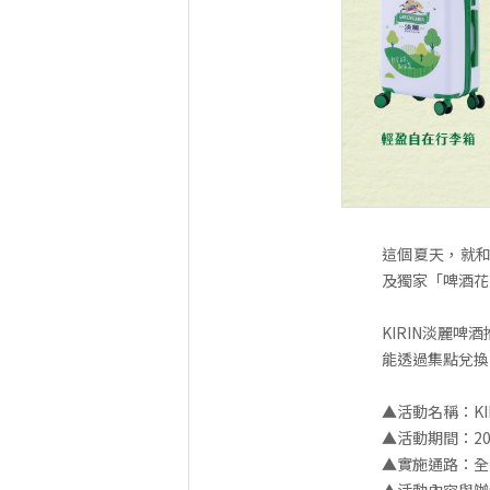
這個夏天，就和K
及獨家「啤酒花
KIRIN淡麗
能透過集點兌換
▲活動名稱：KI
▲活動期間：2026/
▲實施通路：全