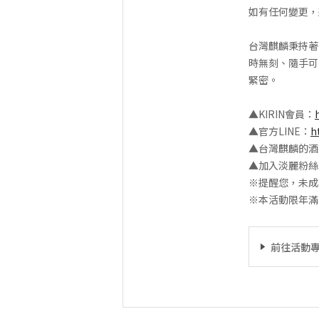
如有任何變更，
台灣麒麟秉持著
時無刻、隨手可
緊密。
▲KIRIN會員：
▲官方LINE：
h
▲台灣麒麟的酒
▲加入淡麗粉絲
※提醒您，未成
※本活動限年滿
前往活動