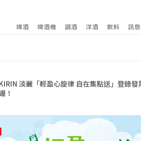
啤酒
啤酒機
調酒
洋酒
飲料
訊息
KIRIN 淡麗「輕盈心旋律 自在集點送」登錄
邊！