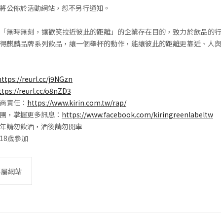
將公佈於活動網站，恕不另行通知。
「無時無刻，讓歡笑拉近彼此的距離」的企業存在目的，致力於飲品的
得麒麟品牌系列飲品，讓一個舉杯的動作，能讓彼此的距離更靠近、人
https://reurl.cc/j9NGzn
ttps://reurl.cc/o8nZD3
商責任：
https://www.kirin.com.tw/rap/
團，掌握更多訊息：
https://www.facebook.com/kiringreenlabeltw
年請勿飲酒，酒後請勿開車
18歲參加
專屬網站