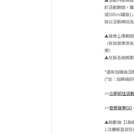
▲活動內容與辦
於活動期間，購買
或500ml罐裝
容以活動網站及
▲發票上傳期間：202
（有效發票須為：20
票）
▲兌換及抽獎期間：2
*還有加碼抽 
(*註：加碼抽
>>
立即前往活
>>
登錄發票GO
▲點數抽【1點
1.淡麗輕盈自在