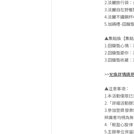
2.淡麗旅行袋：
3.淡麗自在野餐
4.淡麗不鏽鋼杯
5.加碼禮-田
▲集點換【集點
1.田馥甄心情：
2.田馥甄愛你：
3.田馥甄收藏：
>>
兌換詳情請
▲注意事項：
1.本活動僅限
2.「詳細活動
3.參加登錄發
辨識者均視為無
4.「輕盈心旋
5.主辦單位保