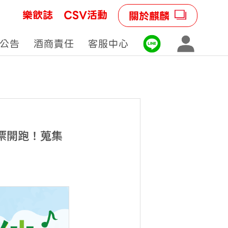
樂飲誌
CSV活動
關於麒麟
公告
酒商責任
客服中心
發票開跑！蒐集