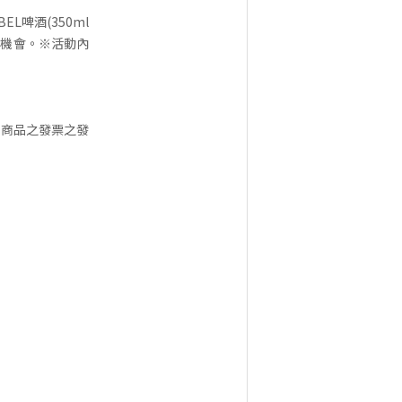
L啤酒(350ml
抽獎機會。※活動內
EL系列商品之發票之發