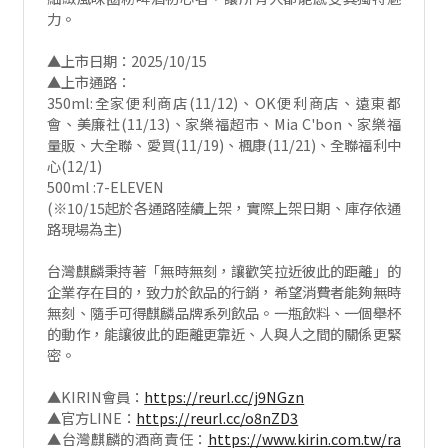
力。
▲上市日期：2025/10/15
▲上市通路：
350ml:全家便利商店(11/12)、OK便利商店、遠東都
會、美廉社(11/13)、家樂福超市、Mia C'bon、家樂福
量販、大全聯、愛買(11/19)、楓康(11/21)、全聯福利中
心(12/1)
500ml :7-ELEVEN
(※10/15起於各通路陸續上架，實際上架日期、庫存依通
路現場為主)
台灣麒麟秉持著「無時無刻，讓歡笑拉近彼此的距離」的
企業存在目的，致力於飲品的行銷，希望消費者能夠無時
無刻、隨手可得麒麟品牌系列飲品。一瓶飲料、一個舉杯
的動作，能讓彼此的距離更靠近、人與人之間的關係更緊
密。
▲KIRIN會員：
https://reurl.cc/j9NGzn
▲官方LINE：
https://reurl.cc/o8nZD3
▲台灣麒麟的酒商責任：
https://www.kirin.com.tw/ra