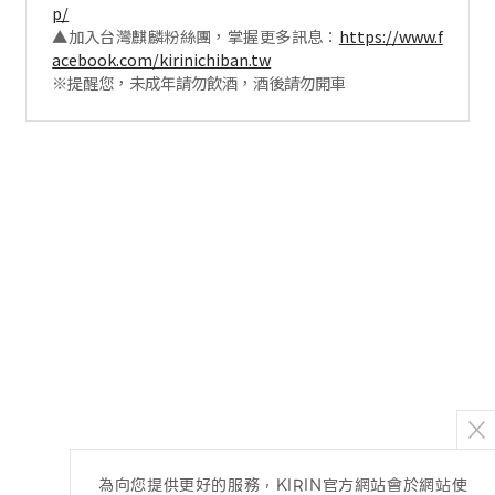
p/
▲加入台灣麒麟粉絲團，掌握更多訊息：
https://www.f
acebook.com/kirinichiban.tw
※提醒您，未成年請勿飲酒，酒後請勿開車
為向您提供更好的服務，KIRIN官方網站會於網站使