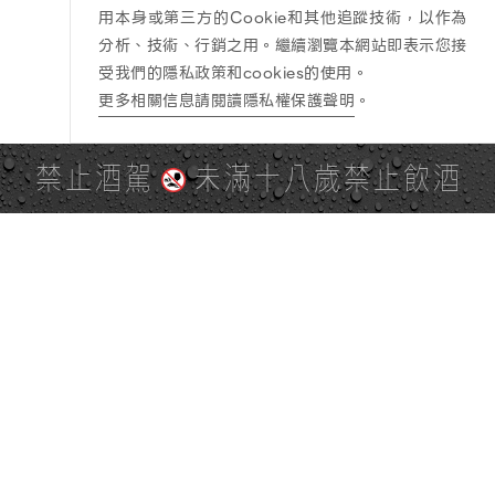
用本身或第三方的Cookie和其他追蹤技術，以作為
分析、技術、行銷之用。繼續瀏覽本網站即表示您接
受我們的隱私政策和cookies的使用。
更多相關信息請閱讀隱私權保護聲明
。
禁止酒駕
未滿十八歲禁止飲酒
PAGE TOP
全站地圖
SITE MAP
麒麟社群