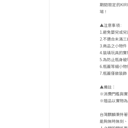
期間限定的KIR
場！
▲注意事項 :
1.避免嬰兒或
2.不適合未滿
3.商品之小物
4.裝填玩具的
5.為防止瓶身
6.瓶蓋等細小
7.瓶蓋僅做裝
▲備註：
※消費門檻與實
※贈品以實物為
台灣麒麟秉持著
能夠無時無刻、