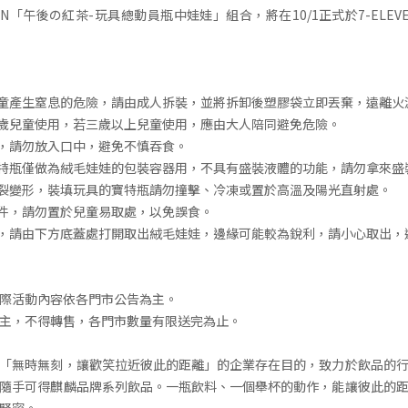
IN「午後の紅茶-玩具總動員瓶中娃娃」組合，將在10/1正式於7-ELE
兒童產生窒息的危險，請由成人拆裝，並將拆卸後塑膠袋立即丟棄，遠離火
三歲兒童使用，若三歲以上兒童使用，應由大人陪同避免危險。
件，請勿放入口中，避免不慎吞食。
寶特瓶僅做為絨毛娃娃的包裝容器用，不具有盛裝液體的功能，請勿拿來盛
破裂變形，裝填玩具的寶特瓶請勿撞擊、冷凍或置於高溫及陽光直射處。
物件，請勿置於兒童易取處，以免誤食。
飾，請由下方底蓋處打開取出絨毛娃娃，邊緣可能較為銳利，請小心取出，
際活動內容依各門市公告為主。
主，不得轉售，各門市數量有限送完為止。
「無時無刻，讓歡笑拉近彼此的距離」的企業存在目的，致力於飲品的
隨手可得麒麟品牌系列飲品。一瓶飲料、一個舉杯的動作，能讓彼此的