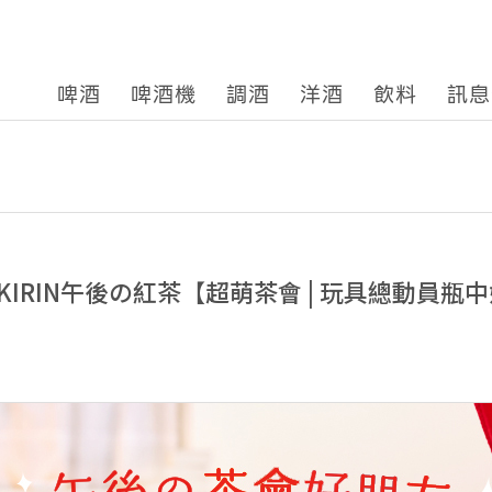
啤酒
啤酒機
調酒
洋酒
飲料
訊息
IRIN午後の紅茶【超萌茶會 | 玩具總動員瓶