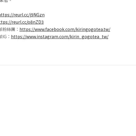
緊密。
https://reurl.cc/j9NGzn
ttps://reurl.cc/o8nZD3
紅茶粉絲團：
https://www.facebook.com/kiringogotea.tw/
茶IG：
https://www.instagram.com/kirin_gogotea_tw/