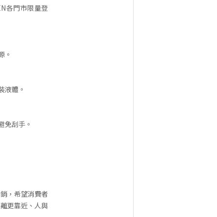
VEN各門市限量登
源。
裝液體。
避免刮手。
行銷，希望消費者
距離更靠近、人與