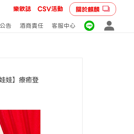
樂飲誌
CSV活動
關於麒麟
公告
酒商責任
客服中心
中娃娃】療癒登