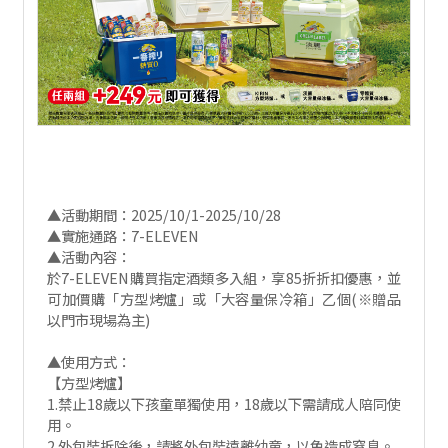
▲活動期間：2025/10/1-2025/10/28
▲實施通路：7-ELEVEN
▲活動內容：
於7-ELEVEN購買指定酒類多入組，享85折折扣優惠，並
可加價購「方型烤爐」或「大容量保冷箱」乙個(※贈品
以門市現場為主)
▲使用方式：
【方型烤爐】
1.禁止18歲以下孩童單獨使用，18歲以下需請成人陪同使
用。
2.外包裝拆除後，請將外包裝遠離幼童，以免造成窒息。