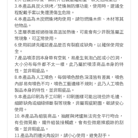
3.本產品具炭火烘烤／焚燒無防爆功能，使用時，建議全
程配戴手套以免遭燙傷生危險。
4.本產品為木炭燃燒烤肉使用，請勿燃燒木柴、木材等其
他物品。
5.塗層表面經過極端高溫加熱後，可能會有少許脫落屬正
常現象，可正常使用。
6.使用前請先確認產品是否有裂痕或缺角，以確保使用安
全。
7.產品噴漆因本身帶有空氣，易產生氣泡凸起或小凹洞，
大小分布每件都不太一樣，此乃屬於噴漆商品本身的特
性，並非瑕疵品。
8.本產品為人工噴色，每個噴色顏色深淺皆有差異，噴色
內部易有噴色不均，噴色工藝邊緣不規則，此乃人工噴色
製品本身的特性，並非瑕疵品。
9.本產品印刷為手工印刷，印刷圖樣可能出現些許毛邊、
細節缺角或細線條斷裂等現象，非屬瑕疵範圍，敬請安心
使用。
10.本產品為組裝商品，抽屜與烤爐無法完全平行吻合，
有些微晃動，鐵件組裝接觸處，會有些微磨擦痕跡的刮
傷，並非瑕疵品。
11.產品為四邊尖角設計，請小心使用，避免刮手。