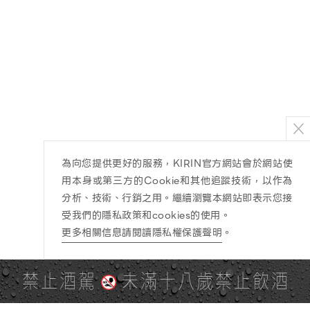
為向您提供更好的服務，KIRIN官方網站會於網站使
用本身或第三方的Cookie和其他追蹤技術，以作為
分析、技術、行銷之用。繼續瀏覽本網站即表示您接
受我們的隱私政策和cookies的使用。
更多相關信息請閱讀隱私權保護聲明
。
禁止酒駕
未滿十八歲禁止飲酒
PAGE TOP