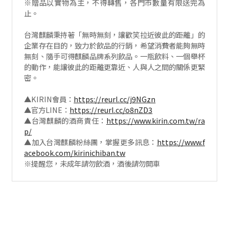
※贈品以實物為主，不得轉售，各門市數量有限送完為
止。
台灣麒麟秉持著「無時無刻，讓歡笑拉近彼此的距離」的
企業存在目的，致力於飲品的行銷，希望消費者能夠無時
無刻、隨手可得麒麟品牌系列飲品。一瓶飲料、一個舉杯
的動作，能讓彼此的距離更靠近、人與人之間的關係更緊
密。
▲KIRIN會員：
https://reurl.cc/j9NGzn
▲官方LINE：
https://reurl.cc/o8nZD3
▲台灣麒麟的酒商責任：
https://www.kirin.com.tw/ra
p/
▲加入台灣麒麟粉絲團，掌握更多訊息：
https://www.f
acebook.com/kirinichiban.tw
※提醒您，未成年請勿飲酒，酒後請勿開車