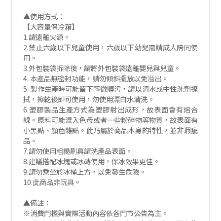
▲使用方式：
【大容量保冷箱】
1.請遠離火源。
2.禁止六歲以下兒童使用，六歲以下幼兒需請成人陪同使
用。
3.外包裝袋拆除後，請將外包裝袋遠離嬰兒與兒童。
4. 本產品無密封功能，請勿傾斜擺放以免溢出。
5. 製作生產時可能留下輕微髒污，請以清水或中性洗劑擦
拭，擦乾後即可使用，勿使用漂白水清洗。
6.塑膠製品生產方式為塑膠射出成形，故表面會有熔合
線。原料可能混入色母或者一些粉碎物等物質，故表面有
小黑點、顏色雜點。此乃屬於商品本身的特性，並非瑕疵
品。
7.請勿使用粗糙刷具請洗產品表面。
8.建議搭配冰塊或冰磚使用，保冰效果更佳。
9.請勿乘坐於冰桶上方，以免發生危險。
10.此商品非玩具。
▲備註：
※消費門檻與實際活動內容依各門市公告為主。