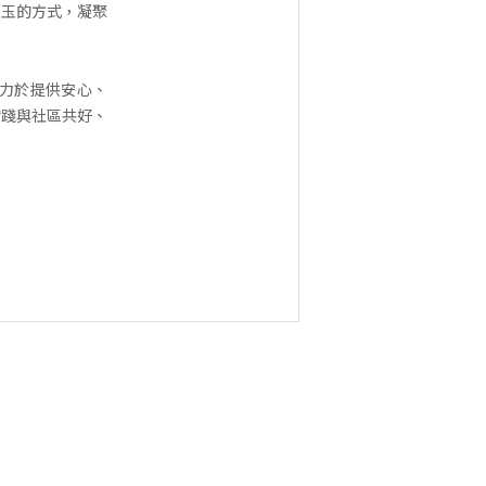
引玉的方式，凝聚
僅致力於提供安心、
實踐與社區共好、