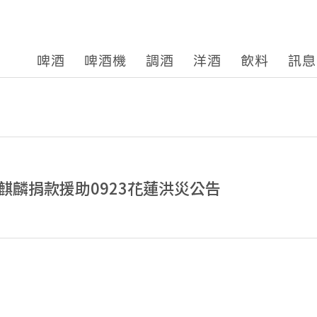
啤酒
啤酒機
調酒
洋酒
飲料
訊息
麒麟捐款援助0923花蓮洪災公告