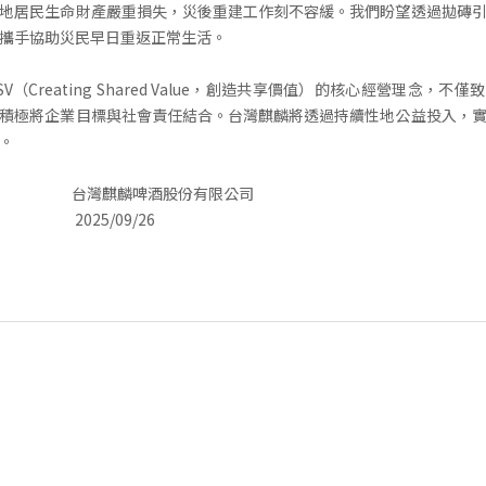
地居民生命財產嚴重損失，災後重建工作刻不容緩。我們盼望透過拋磚
攜手協助災民早日重返正常生活。
V（Creating Shared Value，創造共享價值）的核心經營理念，不
積極將企業目標與社會責任結合。台灣麒麟將透過持續性地公益投入，
。
麟啤酒股份有限公司
/09/26