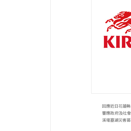
因應近日花蓮縣
響應政府及社會
溪堰塞湖災害募