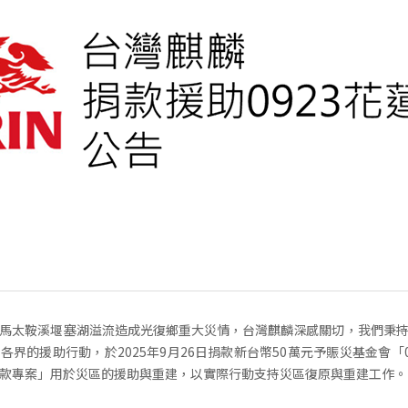
馬太鞍溪堰塞湖溢流造成光復鄉重大災情，台灣麒麟深感關切，我們秉
各界的援助行動，於2025年9月26日捐款新台幣50萬元予賑災基金會「0
款專案」用於災區的援助與重建，以實際行動支持災區復原與重建工作。