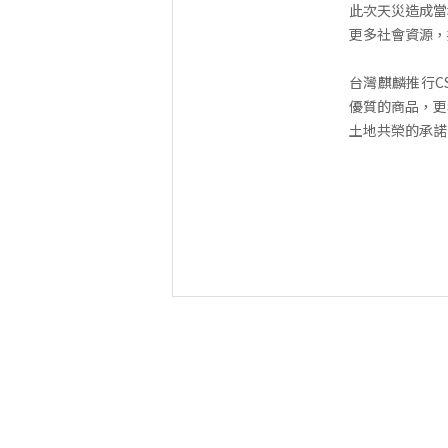
此次天災造成當
更多社會資源，
台灣麒麟推行CS
優質的商品，更
土地共榮的承諾
台灣麒
2025