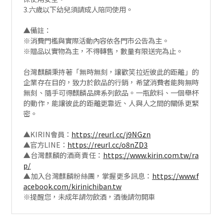
3.六歲以下幼兒須請成人陪同使用。
▲備註：
※消費門檻與實際活動內容依各門市公告為主。
※贈品以實物為主，不得轉售，數量有限送完為止。
台灣麒麟秉持著「無時無刻，讓歡笑拉近彼此的距離」的
企業存在目的，致力於飲品的行銷，希望消費者能夠無時
無刻、隨手可得麒麟品牌系列飲品。一瓶飲料、一個舉杯
的動作，能讓彼此的距離更靠近、人與人之間的關係更緊
密。
▲KIRIN會員：
https://reurl.cc/j9NGzn
▲官方LINE：
https://reurl.cc/o8nZD3
▲台灣麒麟的酒商責任：
https://www.kirin.com.tw/ra
p/
▲加入台灣麒麟粉絲團，掌握更多訊息：
https://www.f
acebook.com/kirinichiban.tw
※提醒您，未成年請勿飲酒，酒後請勿開車