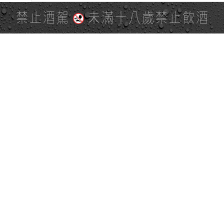
禁止酒駕
未滿十八歲禁止飲酒
PAGE TOP
全站地圖
SITE MAP
麒麟社群
KIRIN 會員服務條款
KIRIN Point 點數使用規則
台灣麒麟網路與社群溝通規
隱私權及個資保護聲明
範