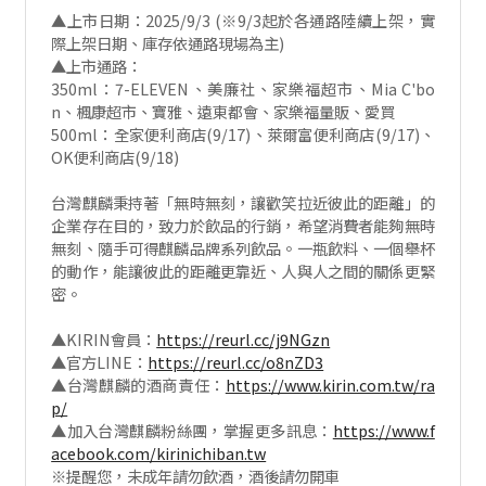
▲上市日期：2025/9/3 (※9/3起於各通路陸續上架，實
際上架日期、庫存依通路現場為主)
▲上市通路：
350ml：7-ELEVEN、美廉社、家樂福超市、Mia C'bo
n、楓康超市、寶雅、遠東都會、家樂福量販、愛買
500ml：全家便利商店(9/17)、萊爾富便利商店(9/17)、
OK便利商店(9/18)
台灣麒麟秉持著「無時無刻，讓歡笑拉近彼此的距離」的
企業存在目的，致力於飲品的行銷，希望消費者能夠無時
無刻、隨手可得麒麟品牌系列飲品。一瓶飲料、一個舉杯
的動作，能讓彼此的距離更靠近、人與人之間的關係更緊
密。
▲KIRIN會員：
https://reurl.cc/j9NGzn
▲官方LINE：
https://reurl.cc/o8nZD3
▲台灣麒麟的酒商責任：
https://www.kirin.com.tw/ra
p/
▲加入台灣麒麟粉絲團，掌握更多訊息：
https://www.f
acebook.com/kirinichiban.tw
※提醒您，未成年請勿飲酒，酒後請勿開車