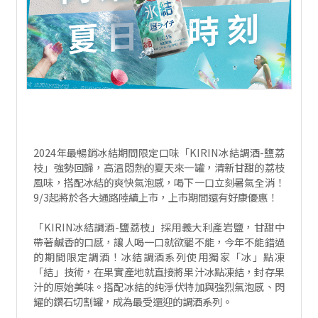
2024年最暢銷冰結期間限定口味「KIRIN冰結調酒-鹽荔
枝」強勢回歸，高溫悶熱的夏天來一罐，清新甘甜的荔枝
風味，搭配冰結的爽快氣泡感，喝下一口立刻暑氣全消！
9/3起將於各大通路陸續上市，上市期間還有好康優惠！
「KIRIN冰結調酒-鹽荔枝」採用義大利產岩鹽，甘甜中
帶著鹹香的口感，讓人喝一口就欲罷不能，今年不能錯過
的期間限定調酒！冰結調酒系列使用獨家「冰」點凍
「結」技術，在果實產地就直接將果汁冰點凍結，封存果
汁的原始美味。搭配冰結的純淨伏特加與強烈氣泡感、閃
耀的鑽石切割罐，成為最受還迎的調酒系列。