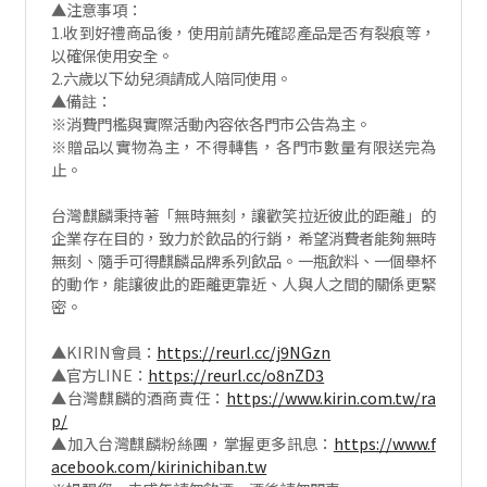
▲注意事項：
1.收到好禮商品後，使用前請先確認產品是否有裂痕等，
以確保使用安全。
2.六歲以下幼兒須請成人陪同使用。
▲備註：
※消費門檻與實際活動內容依各門市公告為主。
※贈品以實物為主，不得轉售，各門市數量有限送完為
止。
台灣麒麟秉持著「無時無刻，讓歡笑拉近彼此的距離」的
企業存在目的，致力於飲品的行銷，希望消費者能夠無時
無刻、隨手可得麒麟品牌系列飲品。一瓶飲料、一個舉杯
的動作，能讓彼此的距離更靠近、人與人之間的關係更緊
密。
▲KIRIN會員：
https://reurl.cc/j9NGzn
▲官方LINE：
https://reurl.cc/o8nZD3
▲台灣麒麟的酒商責任：
https://www.kirin.com.tw/ra
p/
▲加入台灣麒麟粉絲團，掌握更多訊息：
https://www.f
acebook.com/kirinichiban.tw