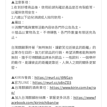
▲注意事項：
1.收到好禮商品後，使用前請先確認產品是否有裂痕等，
以確保使用安全。
2.六歲以下幼兒須請成人陪同使用。
▲備註：
※消費門檻與實際活動內容依各門市公告為主。
※贈品以實物為主，不得轉售，各門市數量有限送完為
止。
台灣麒麟秉持著「無時無刻，讓歡笑拉近彼此的距離」的
企業存在目的，致力於飲品的行銷，希望消費者能夠無時
無刻、隨手可得麒麟品牌系列飲品。一瓶飲料、一個舉杯
的動作，能讓彼此的距離更靠近、人與人之間的關係更緊
密。
▲KIRIN會員：
https://reurl.cc/j9NGzn
▲官方LINE：
https://reurl.cc/o8nZD3
▲台灣麒麟的酒商責任：
https://www.kirin.com.tw/ra
p/
▲加入台灣麒麟粉絲團，掌握更多訊息：
https://www.f
acebook.com/kirinichiban.tw