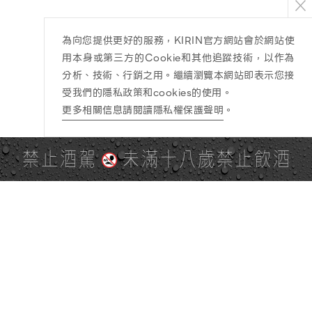
為向您提供更好的服務，KIRIN官方網站會於網站使
用本身或第三方的Cookie和其他追蹤技術，以作為
分析、技術、行銷之用。繼續瀏覽本網站即表示您接
受我們的隱私政策和cookies的使用。
更多相關信息請閱讀隱私權保護聲明
。
禁止酒駕
未滿十八歲禁止飲酒
PAGE TOP
全站地圖
SITE MAP