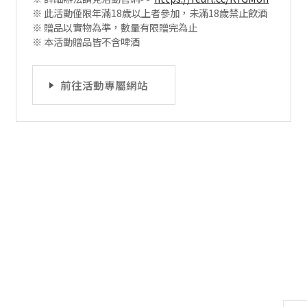
※ 此活動僅限年滿18歲以上者參加，未滿18歲禁止飲酒
※ 贈品以實物為準，數量有限贈完為止
※ 本活動贈品皆不含啤酒
前往活動專屬網站