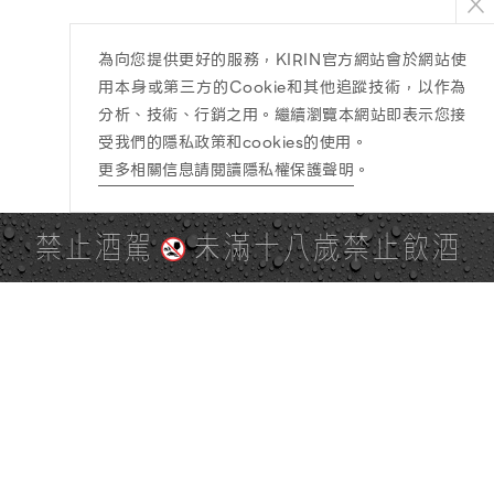
為向您提供更好的服務，KIRIN官方網站會於網站使
用本身或第三方的Cookie和其他追蹤技術，以作為
分析、技術、行銷之用。繼續瀏覽本網站即表示您接
受我們的隱私政策和cookies的使用。
更多相關信息請閱讀隱私權保護聲明
。
禁止酒駕
未滿十八歲禁止飲酒
PAGE TOP
全站地圖
SITE MAP
麒麟社群