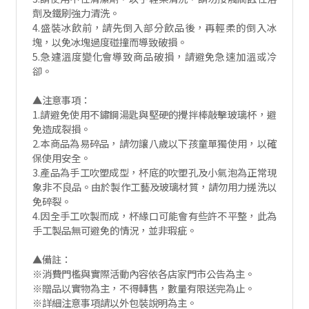
劑及鐵刷強力清洗。
4.盛裝冰飲前，請先倒入部分飲品後，再輕柔的倒入冰
塊，以免冰塊過度碰撞而導致破損。
5.急遽溫度變化會導致商品破損，請避免急速加溫或冷
卻。
▲注意事項：
1.請避免使用不鏽鋼湯匙與堅硬的攪拌棒敲擊玻璃杯，避
免造成裂損。
2.本商品為易碎品，請勿讓八歲以下孩童單獨使用，以確
保使用安全。
3.產品為手工吹塑成型，杯底的吹塑孔及小氣泡為正常現
象非不良品。由於製作工藝及玻璃材質，請勿用力搓洗以
免碎裂。
4.因全手工吹製而成，杯緣口可能會有些許不平整，此為
手工製品無可避免的情況，並非瑕疵。
▲備註：
※消費門檻與實際活動內容依各店家門市公告為主。
※贈品以實物為主，不得轉售，數量有限送完為止。
※詳細注意事項請以外包裝說明為主。