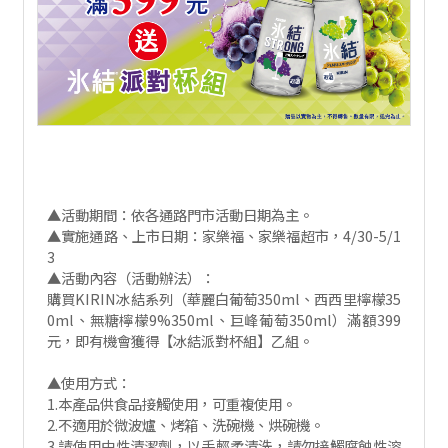
▲活動期間：依各通路門市活動日期為主。
▲實施通路、上市日期：家樂福、家樂福超市，4/30-5/1
3
▲活動內容（活動辦法）：
購買KIRIN冰結系列（華麗白葡萄350ml、西西里檸檬35
0ml、無糖檸檬9%350ml、巨峰葡萄350ml）滿額399
元，即有機會獲得【冰結派對杯組】乙組。
▲使用方式：
1.本產品供食品接觸使用，可重複使用。
2.不適用於微波爐、烤箱、洗碗機、烘碗機。
3.請使用中性清潔劑，以手輕柔清洗，請勿接觸腐蝕性溶