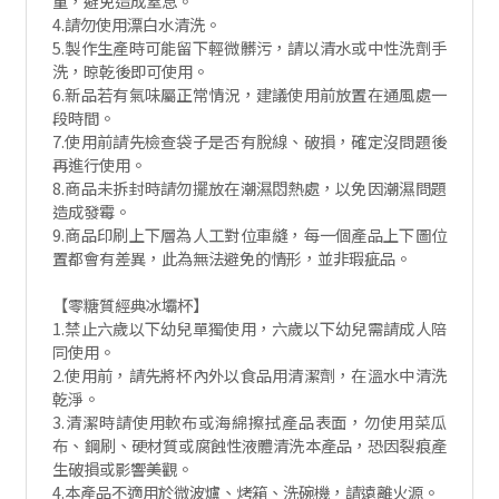
童，避免造成窒息。
4.請勿使用漂白水清洗。
5.製作生產時可能留下輕微髒污，請以清水或中性洗劑手
洗，晾乾後即可使用。
6.新品若有氣味屬正常情況，建議使用前放置在通風處一
段時間。
7.使用前請先檢查袋子是否有脫線、破損，確定沒問題後
再進行使用。
8.商品未拆封時請勿擺放在潮濕悶熱處，以免因潮濕問題
造成發霉。
9.商品印刷上下層為人工對位車縫，每一個產品上下圖位
置都會有差異，此為無法避免的情形，並非瑕疵品。
【零糖質經典冰壩杯】
1.禁止六歲以下幼兒單獨使用，六歲以下幼兒需請成人陪
同使用。
2.使用前，請先將杯內外以食品用清潔劑，在溫水中清洗
乾淨。
3.清潔時請使用軟布或海綿擦拭產品表面，勿使用菜瓜
布、鋼刷、硬材質或腐蝕性液體清洗本產品，恐因裂痕產
生破損或影響美觀。
4.本產品不適用於微波爐、烤箱、洗碗機，請遠離火源。