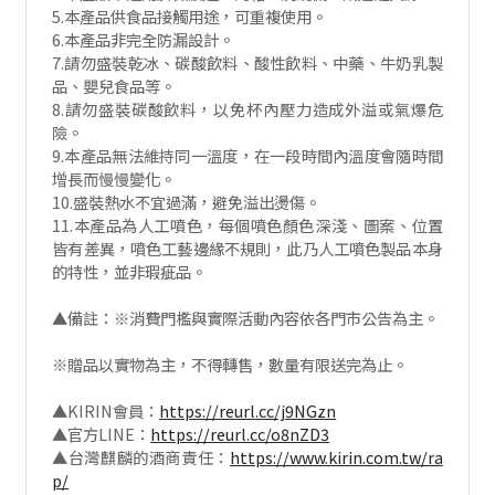
5.本產品供食品接觸用途，可重複使用。
6.本產品非完全防漏設計。
7.請勿盛裝乾冰、碳酸飲料、酸性飲料、中藥、牛奶乳製
品、嬰兒食品等。
8.請勿盛裝碳酸飲料，以免杯內壓力造成外溢或氣爆危
險。
9.本產品無法維持同一溫度，在一段時間內溫度會隨時間
增長而慢慢變化。
10.盛裝熱水不宜過滿，避免溢出燙傷。
11.本產品為人工噴色，每個噴色顏色深淺、圖案、位置
皆有差異，噴色工藝邊緣不規則，此乃人工噴色製品本身
的特性，並非瑕疵品。
▲備註：※消費門檻與實際活動內容依各門市公告為主。
※贈品以實物為主，不得轉售，數量有限送完為止。
▲KIRIN會員：
https://reurl.cc/j9NGzn
▲官方LINE：
https://reurl.cc/o8nZD3
▲台灣麒麟的酒商責任：
https://www.kirin.com.tw/ra
p/