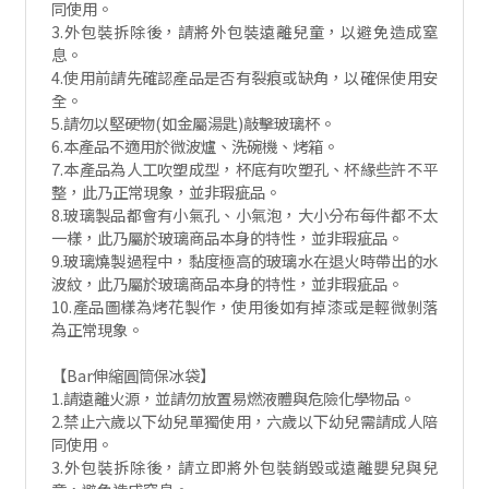
同使用。
3.外包裝拆除後，請將外包裝遠離兒童，以避免造成窒
息。
4.使用前請先確認產品是否有裂痕或缺角，以確保使用安
全。
5.請勿以堅硬物(如金屬湯匙)敲擊玻璃杯。
6.本產品不適用於微波爐、洗碗機、烤箱。
7.本產品為人工吹塑成型，杯底有吹塑孔、杯緣些許不平
整，此乃正常現象，並非瑕疵品。
8.玻璃製品都會有小氣孔、小氣泡，大小分布每件都不太
一樣，此乃屬於玻璃商品本身的特性，並非瑕疵品。
9.玻璃燒製過程中，黏度極高的玻璃水在退火時帶出的水
波紋，此乃屬於玻璃商品本身的特性，並非瑕疵品。
10.產品圖樣為烤花製作，使用後如有掉漆或是輕微剝落
為正常現象。
【Bar伸縮圓筒保冰袋】
1.請遠離火源，並請勿放置易燃液體與危險化學物品。
2.禁止六歲以下幼兒單獨使用，六歲以下幼兒需請成人陪
同使用。
3.外包裝拆除後，請立即將外包裝銷毀或遠離嬰兒與兒