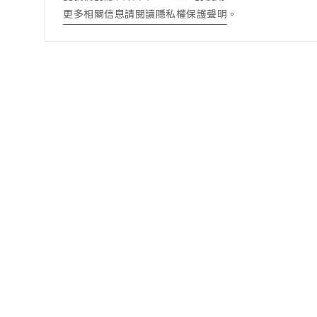
更多相關信息請閱讀隱私權保護聲明
。
訊息公告
酒商責任
最新消息
酒商責任
得獎訊息查詢
DRINK WISELY
常見問題
營養成分一覽表