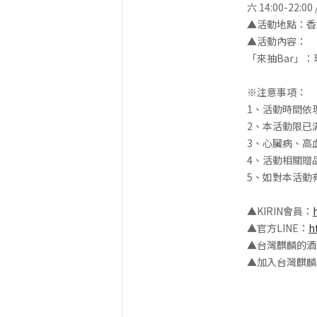
六 14:00-22:00
▲活動地點：香堤
▲活動內容：
「來抽Bar」：
※注意事項：
1、活動時間依
2、本活動限已
3、心臟病、高
4、活動相關贈
5、如對本活動有任何
▲KIRIN會員：
▲官方LINE：
h
▲台灣麒麟的酒
▲加入台灣麒麟