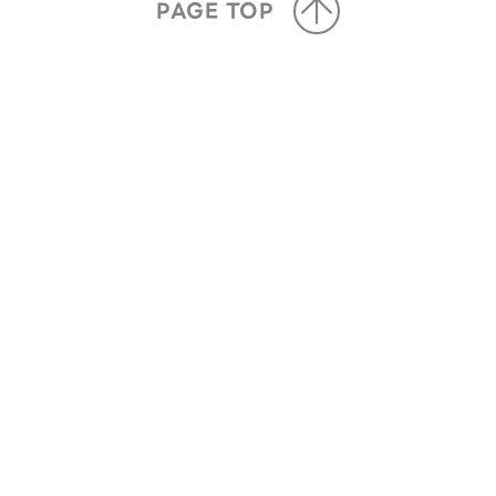
PAGE TOP
全站地圖
SITE MAP
調酒
洋酒
飲料
冰結
威士忌-富士
午後の紅茶
本搾
威士忌-富士山麓
生茶
麒麟特製
林檎酒
iMUSE