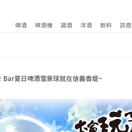
啤酒
啤酒機
調酒
洋酒
飲料
訊息
！Bar夏日啤酒雪景球就在信義香堤~