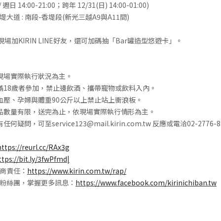
 / 週日 14:00-21:00；跨年 12/31(日) 14:00-01:00)
大道 : 南段-香堤段(新光三越A9與A11間)
現場加KIRIN LINE好友，還可加碼抽「Bar罐造型悠遊卡」。
現場實際執行狀況為主。
滿18歲者參加，禁止邊飲酒、攜帶寵物或飲料入內。
血壓、孕婦與體重90公斤以上禁止站上衝浪板。
品數量有限，送完為止，依現場實際執行情形為主。
疑問，可至service123@mail.kirin.com.tw 反應或電洽02-2776-
https://reurl.cc/RAx3g
ttps://bit.ly/3fwPfmd|
商責任：
https://www.kirin.com.tw/rap/
粉絲團，掌握更多訊息：
https://www.facebook.com/kirinichiban.tw