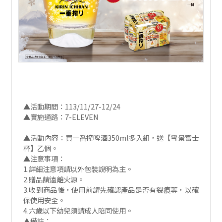
▲活動期間：113/11/27-12/24
▲實施通路：7-ELEVEN
▲活動內容：買一番搾啤酒350ml多入組，送【雪景富士
杯】乙個。
▲注意事項：
1.詳細注意項請以外包裝說明為主。
2.贈品請遠離火源。
3.收到商品後，使用前請先確認產品是否有裂痕等，以確
保使用安全。
4.六歲以下幼兒須請成人陪同使用。
▲備註：