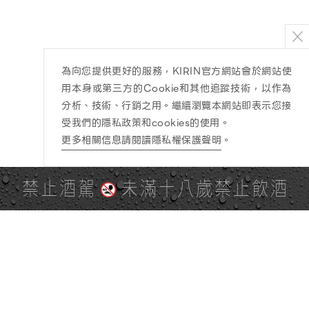
為向您提供更好的服務，KIRIN官方網站會於網站使
用本身或第三方的Cookie和其他追蹤技術，以作為
分析、技術、行銷之用。繼續瀏覽本網站即表示您接
受我們的隱私政策和cookies的使用。
更多相關信息請閱讀隱私權保護聲明
。
禁止酒駕
未滿十八歲禁止飲酒
PAGE TOP
全站地圖
SITE MAP