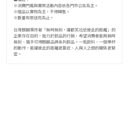
※消費門檻與實際活動內容依各門市公告為主。
※贈品以實物為主，不得轉售。
※數量有限送完為止。
台灣麒麟秉持著「無時無刻，讓歡笑拉近彼此的距離」的
企業存在目的，致力於飲品的行銷，希望消費者能夠無時
無刻、隨手可得麒麟品牌系列飲品。一瓶飲料、一個舉杯
的動作，能讓彼此的距離更靠近、人與人之間的關係更緊
密。