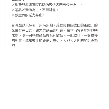
※消費門檻與實際活動內容依各門市公告為主。
※贈品以實物為主，不得轉售。
※數量有限送完為止。
台灣麒麟秉持著「無時無刻，讓歡笑拉近彼此的距離」的
企業存在目的，致力於飲品的行銷，希望消費者能夠無時
無刻、隨手可得麒麟品牌系列飲品。一瓶飲料、一個舉杯
的動作，能讓彼此的距離更靠近、人與人之間的關係更緊
密。