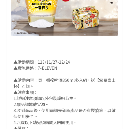
▲活動期間：113/11/27-12/24
▲實施通路：7-ELEVEN
▲活動內容：買一番搾啤酒350ml多入組，送【雪景富士
杯】乙個。
▲注意事項：
1.詳細注意項請以外包裝說明為主。
2.贈品請遠離火源。
3.收到商品後，使用前請先確認產品是否有裂痕等，以確
保使用安全。
4.六歲以下幼兒須請成人陪同使用。
▲備註：