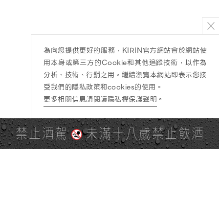
為向您提供更好的服務，KIRIN官方網站會於網站使
用本身或第三方的Cookie和其他追蹤技術，以作為
分析、技術、行銷之用。繼續瀏覽本網站即表示您接
受我們的隱私政策和cookies的使用。
更多相關信息請閱讀隱私權保護聲明
。
禁止酒駕
未滿十八歲禁止飲酒
PAGE TOP
全站地圖
SITE MAP