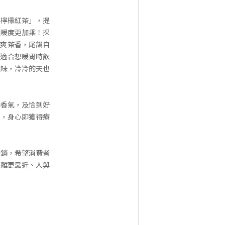
熱檸檬紅茶」，提
溫暖度更加乘！採
清爽茶香，尾韻自
味適合想暖胃時飲
滋味，冷冷的天也
與香氣，及恰到好
口，身心即獲得療
行銷，希望消費者
距離更靠近、人與