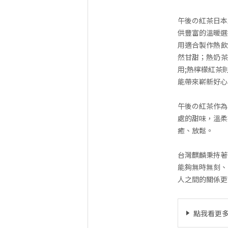
午後の紅茶日本
供豐富的溫暖選
用適合製作熱飲
然甘甜；熱奶茶
用;熱檸檬紅茶
能帶來嶄新好心
午後の紅茶作為
處的甜味，溫柔
癒、放鬆。
台灣麒麟秉持著
能夠無時無刻、
人之間的關係更
點我看更多