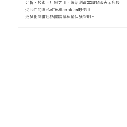
分析、技術、行銷之用。繼續瀏覽本網站即表示您接
受我們的隱私政策和cookies的使用。
更多相關信息請閱讀隱私權保護聲明
。
訊息公告
酒商責任
最新消息
酒商責任
得獎訊息查詢
DRINK WISELY