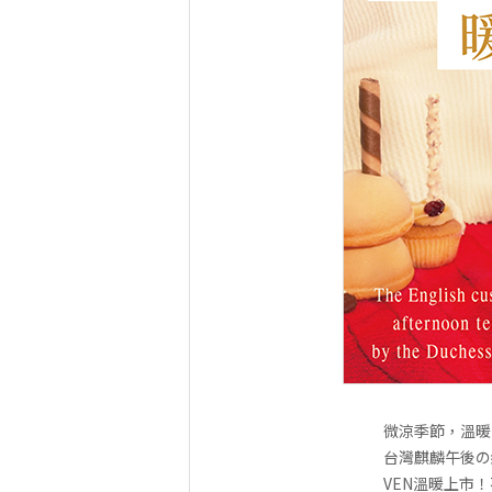
微涼季節，溫暖
台灣麒麟午後の
VEN溫暖上市