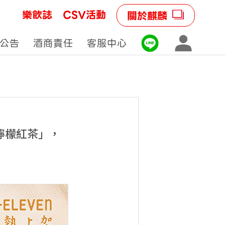
樂飲誌
CSV活動
關於麒麟
公告
酒商責任
客服中心
檸檬紅茶」，