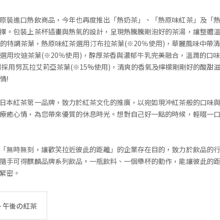
原裝進口熱飲商品，今年也再度推出「熱奶茶」、「熱原味紅茶」及「
擇。包裝上茶杯插畫與熱氣的設計，呈現熱騰騰剛泡好的茶湯，讓整體
的特調茶葉，熱原味紅茶選用汀布拉茶葉(※20％使用)，華麗風味中帶
選用坎迪茶葉(※20％使用)，醇厚茶香與濃郁牛乳完美融合，溫潤的口
則採用努瓦拉艾莉亞茶葉(※15%使用)，清爽的香氣及檸檬剛剛好的酸甜
情!
日本紅茶第一品牌，致力於紅茶文化的推廣，以宛如現沖紅茶般的口味
療癒心情，為您帶來優質的休息時光。想對自己好一點的時候，輕啜一
「無時無刻，讓歡笑拉近彼此的距離」的企業存在目的，致力於飲品的
隨手可得麒麟品牌系列飲品。一瓶飲料、一個舉杯的動作，能讓彼此的
緊密。
 午後の紅茶