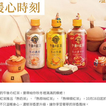
的午後の紅茶，要帶給你秋冬裡滿滿的療癒！
紅茶推出「熱奶茶」、「熱原味紅茶」、「熱檸檬紅茶」，10月16日起於全
！不只溫暖身心，濃郁茶香更升級，讓你享受奢華的茶香風味。