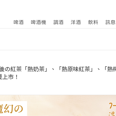
啤酒
啤酒機
調酒
洋酒
飲料
訊息
後の紅茶「熱奶茶」、「熱原味紅茶」、「熱
溫暖上市！