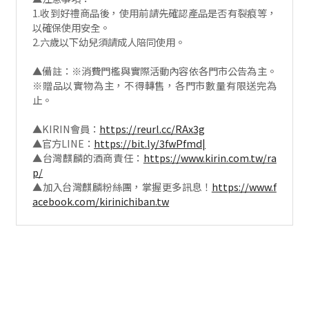
1.收到好禮商品後，使用前請先確認產品是否有裂痕等，
以確保使用安全。
2.六歲以下幼兒須請成人陪同使用。
▲備註：※消費門檻與實際活動內容依各門市公告為主。
※贈品以實物為主，不得轉售，各門市數量有限送完為
止。
▲KIRIN會員：
https://reurl.cc/RAx3g
▲官方LINE：
https://bit.ly/3fwPfmd|
▲台灣麒麟的酒商責任：
https://www.kirin.com.tw/ra
p/
▲加入台灣麒麟粉絲團，掌握更多訊息！
https://www.f
acebook.com/kirinichiban.tw