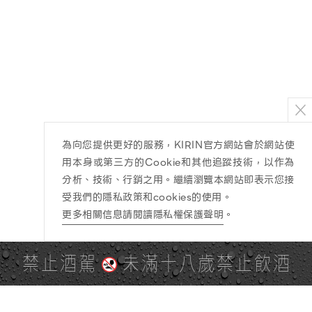
為向您提供更好的服務，KIRIN官方網站會於網站使
用本身或第三方的Cookie和其他追蹤技術，以作為
分析、技術、行銷之用。繼續瀏覽本網站即表示您接
受我們的隱私政策和cookies的使用。
更多相關信息請閱讀隱私權保護聲明
。
禁止酒駕
未滿十八歲禁止飲酒
PAGE TOP