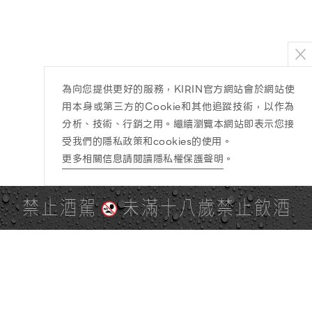
為向您提供更好的服務，KIRIN官方網站會於網站使
用本身或第三方的Cookie和其他追蹤技術，以作為
分析、技術、行銷之用。繼續瀏覽本網站即表示您接
受我們的隱私政策和cookies的使用。
更多相關信息請閱讀隱私權保護聲明
。
禁止酒駕
未滿十八歲禁止飲酒
PAGE TOP
全站地圖