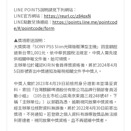
LINE POINTS說明請見下列網站：
LINE官方網站：
https://reurl.cc/z84pxN
LINE點數兌換連結：
https://points.line.me/pointcod
e/#/pointcode/form
▲獎項寄送說明：
大獎獎項「SONY PS5 Slim光碟版輕薄型主機」因金額超
過新台幣1,001元，依中華民國稅法規定，中獎人需先提
供相關申報文件後，始可領獎。
主辦單位於確認KIRIN會員得獎資格後，將於2024年4月
5日掛號寄出中獎通知及報稅相關文件予中獎人。
中獎人需於2023年4月19日前檢附身分證影本並填妥資
料，寄回『台灣麒麟啤酒股份有限公司品牌行銷部會員活
動小組』（105台北市松山區南京東路三段248號4F，下
稱「主辦單位」）以郵戳為憑，逾期視同放棄中獎資格。
經主辦單位核對資料無誤後，將於2022年4月30日前寄出
獎項，不另通知。若登錄之個人資料有誤導致獎品無法順
利寄達者，視同放棄中獎資格，且不再遞補中獎者。