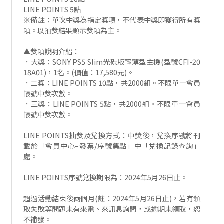
LINE POINTS 5點
※備註：單次中獎為指定獎項，不代表中獎即獲得所有獎
項。以抽獎結果顯示獎項為主。
▲獎項說明介紹：
．大獎：SONY PS5 Slim光碟版輕薄型主機(型號CFI-20
18A01)，1名。(價值：17,580元)。
．二獎：LINE POINTS 10點，共2000組。不限單一會員
帳號中獎次數。
．三獎：LINE POINTS 5點，共2000組。不限單一會員
帳號中獎次數。
LINE POINTS抽獎及兌換方式：中獎後，兌換序號將刊
載於「會員中心–發票/序號集點」中「兌換記錄查詢」
處。
LINE POINTS序號兌換期限為：2024年5月26日止。
超過活動結束後兩個月(註：2024年5月26日止)，若有領
取失敗等問題未有來電、來訊息詢問，或逾期未領取，恕
不補發。