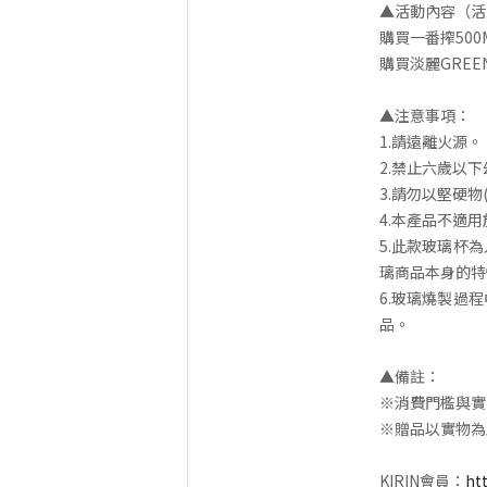
▲活動內容（活
購買一番搾50
購買淡麗GREE
▲注意事項：
1.請遠離火源。
2.禁止六歲以
3.請勿以堅硬
4.本產品不適
5.此款玻璃杯
璃商品本身的特
6.玻璃燒製過
品。
▲備註：
※消費門檻與實
※贈品以實物為
KIRIN會員：
ht