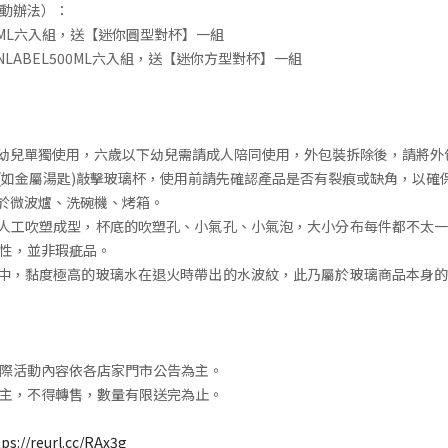
動辦法）：
0ML六入組，送【迷你圓型對杯】一組
NLABEL500ML六入組，送【迷你方型對杯】一組
下幼兒單獨使用，六歲以下幼兒需請成人陪同使用，外包裝拆除後，請將外
物(如金屬湯匙)敲擊玻璃杯，使用前請先確認產品是否有裂痕或缺角，以確
用於微波爐、洗碗機、烤箱。
為人工吹塑成型，杯底的吹塑孔、小氣孔、小氣泡，大小分布每件都不太
性，並非瑕疵品。
程中，黏度極高的玻璃水在退火時帶出的水波紋，此乃屬於玻璃商品本身
際活動內容依各店家門市公告為主。
主，不得轉售，數量有限送完為止。
tps://reurl.cc/RAx3g