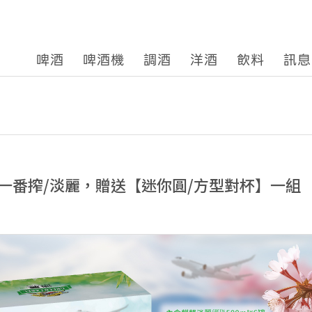
啤酒
啤酒機
調酒
洋酒
飲料
訊息
一番搾/淡麗，贈送【迷你圓/方型對杯】一組