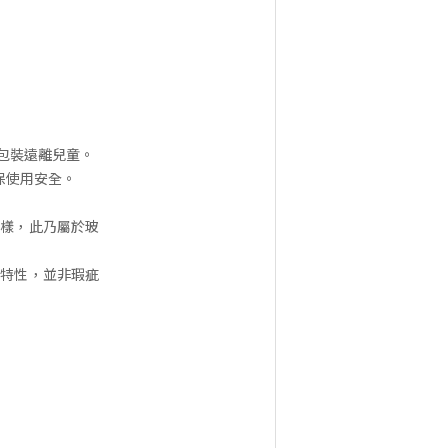
包裝遠離兒童。
保使用安全。
一樣，此乃屬於玻
的特性，並非瑕疵