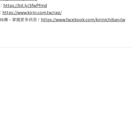
E：
https://bit.ly/3fwPfmd
：
https://www.kirin.com.tw/rap/
絲團，掌握更多訊息！
https://www.facebook.com/kirinichiban.tw