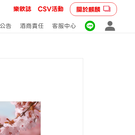
樂飲誌
CSV活動
關於麒麟
公告
酒商責任
客服中心