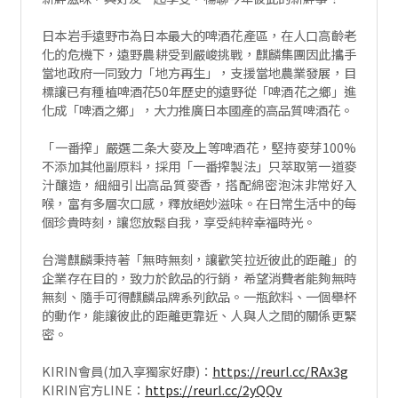
日本岩手遠野市為日本最大的啤酒花產區，在人口高齡老
化的危機下，遠野農耕受到嚴峻挑戰，麒麟集團因此攜手
當地政府一同致力「地方再生」，支援當地農業發展，目
標讓已有種植啤酒花50年歷史的遠野從「啤酒花之鄉」進
化成「啤酒之鄉」，大力推廣日本國產的高品質啤酒花。
「一番搾」嚴選二条大麥及上等啤酒花，堅持麥芽100%
不添加其他副原料，採用「一番搾製法」只萃取第一道麥
汁釀造，細細引出高品質麥香，搭配綿密泡沫非常好入
喉，富有多層次口感，釋放絕妙滋味。在日常生活中的每
個珍貴時刻，讓您放鬆自我，享受純粹幸福時光。
台灣麒麟秉持著「無時無刻，讓歡笑拉近彼此的距離」的
企業存在目的，致力於飲品的行銷，希望消費者能夠無時
無刻、隨手可得麒麟品牌系列飲品。一瓶飲料、一個舉杯
的動作，能讓彼此的距離更靠近、人與人之間的關係更緊
密。
KIRIN會員(加入享獨家好康)：
https://reurl.cc/RAx3g
KIRIN官方LINE：
https://reurl.cc/2yQQv