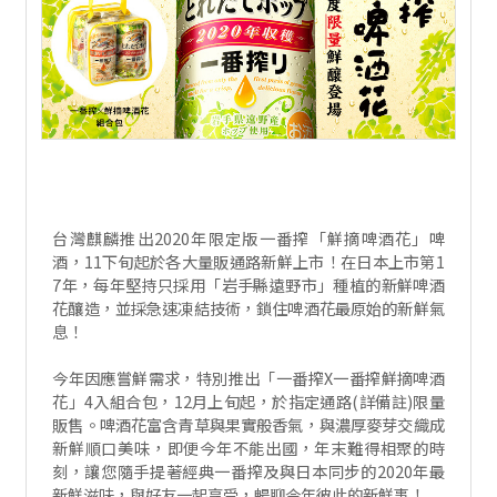
台灣麒麟推出2020年限定版一番搾「鮮摘啤酒花」啤
酒，11下旬起於各大量販通路新鮮上市！在日本上市第1
7年，每年堅持只採用「岩手縣遠野市」種植的新鮮啤酒
花釀造，並採急速凍結技術，鎖住啤酒花最原始的新鮮氣
息！
今年因應嘗鮮需求，特別推出「一番搾X一番搾鮮摘啤酒
花」4入組合包，12月上旬起，於指定通路(詳備註)限量
販售。啤酒花富含青草與果實般香氣，與濃厚麥芽交織成
新鮮順口美味，即便今年不能出國，年末難得相聚的時
刻，讓您隨手提著經典一番搾及與日本同步的2020年最
新鮮滋味，與好友一起享受，暢聊今年彼此的新鮮事！