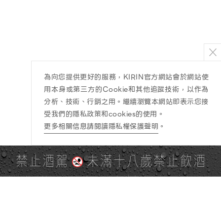
為向您提供更好的服務，KIRIN官方網站會於網站使
用本身或第三方的Cookie和其他追蹤技術，以作為
分析、技術、行銷之用。繼續瀏覽本網站即表示您接
受我們的隱私政策和cookies的使用。
更多相關信息請閱讀隱私權保護聲明
。
禁止酒駕
未滿十八歲禁止飲酒
PAGE TOP
全站地圖