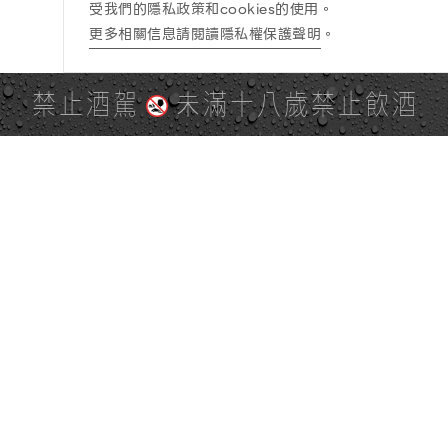
受我們的隱私政策和cookies的使用。
更多相關信息請閱讀隱私權保護聲明
。
禁止酒駕
未滿十八歲禁止飲酒
PAGE TOP
全站地圖
SITE MAP
麒麟社群
KIRIN 會員服務條款
KIRIN Point 點數使用規則
台灣麒麟網路與社群溝通規
隱私權及個資保護聲明