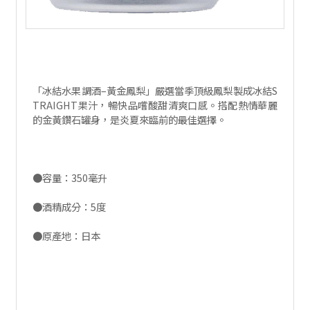
「冰結水果調酒–黃金鳳梨」嚴選當季頂級鳳梨製成冰結S
TRAIGHT果汁，暢快品嚐酸甜清爽口感。搭配熱情華麗
的金黃鑽石罐身，是炎夏來臨前的最佳選擇。
●容量：350毫升
●酒精成分：5度
●原產地：日本