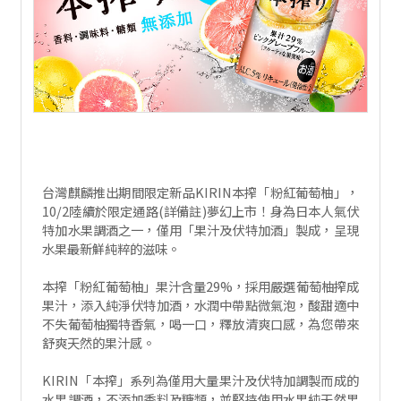
台灣麒麟推出期間限定新品KIRIN本搾「粉紅葡萄柚」，
10/2陸續於限定通路(詳備註)夢幻上市！身為日本人氣伏
特加水果調酒之一，僅用「果汁及伏特加酒」製成，呈現
水果最新鮮純粹的滋味。
本搾「粉紅葡萄柚」果汁含量29%，採用嚴選葡萄柚搾成
果汁，添入純淨伏特加酒，水潤中帶點微氣泡，酸甜適中
不失葡萄柚獨特香氣，喝一口，釋放清爽口感，為您帶來
舒爽天然的果汁感。
KIRIN「本搾」系列為僅用大量果汁及伏特加調製而成的
水果調酒，不添加香料及糖類，並堅持使用水果純天然果