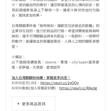
汁，提供最自然的美好，讓您帶著滿足的心情向前走。飲
用前建議將瓶身上下顛倒一次，讓果汁與伏特加均勻融
合，風味更加完美。
台灣麒麟秉持著「無時無刻，讓歡笑拉近彼此的距離」的
企業存在目的，致力於飲品的行銷，希望消費者能夠無時
無刻、隨手可得麒麟品牌系列飲品。一瓶飲料、一個舉杯
的動作，能讓彼此的距離更靠近、人與人之間的關係更緊
密。
※備註：
以下通路陸續販售：Jasons、寶雅、city'super遠東都
會、家樂福、大潤發、愛買超市
加入台灣麒麟粉絲團，掌握更多訊息
！
KIRIN官方LINE：
https://reurl.cc/2yQQv
KIRIN會員(加入享獨家好康)：
https://reurl.cc/RAx3g
更多商品資訊