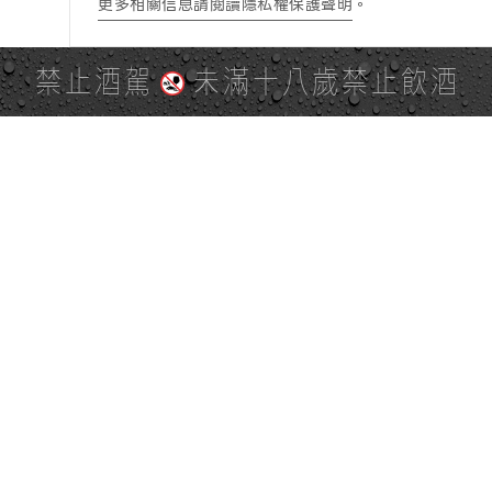
更多相關信息請閱讀隱私權保護聲明
。
禁止酒駕
未滿十八歲禁止飲酒
PAGE TOP
全站地圖
SITE MAP
麒麟社群
KIRIN 會員服務條款
KIRIN Point 點數使用規則
台灣麒麟網路與社群溝通規
隱私權及個資保護聲明
範