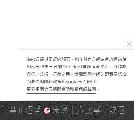
為向您提供更好的服務，KIRIN官方網站會於網站使
用本身或第三方的Cookie和其他追蹤技術，以作為
分析、技術、行銷之用。繼續瀏覽本網站即表示您接
受我們的隱私政策和cookies的使用。
更多相關信息請閱讀隱私權保護聲明
。
禁止酒駕
未滿十八歲禁止飲酒
PAGE TOP