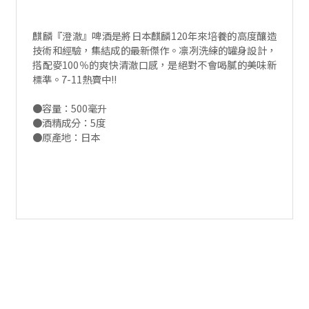
麒麟『澄澈』啤酒是將日本麒麟120年來培養的高度釀造
技術和經驗，集結成的最新傑作。凛冽洗練的罐身設計，
搭配麥100％的爽快清澈口感，是絕對不會喝膩的美味新
標準。7-11熱賣中!!
●容量：500毫升
●酒精成分：5度
●原產地：日本