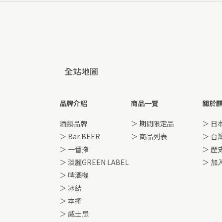
全站地圖
品牌介紹
商品一覽
關於
酒類品牌
＞ 期間限定品
＞ 日
＞ Bar BEER
＞ 商品列表
＞ 台
＞ 一番搾
＞ 歷
＞ 淡麗GREEN LABEL
＞ 加
＞ 啤酒機
＞ 冰結
＞ 本搾
＞ 威士忌