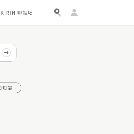
會
KIRIN 哪裡喝
員
中
心
酒知識