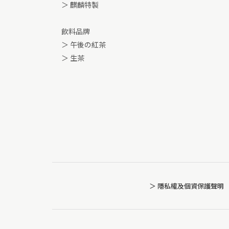
＞ 麒麟特製
飲料品牌
＞ 午後の紅茶
＞ 生茶
＞ 隱私權及個資保護聲明