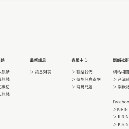
麒麟
最新訊息
客服中心
麒麟社群
本麒麟
＞
訊息列表
＞ 聯絡我們
網站相關
灣麒麟
＞ 得獎訊息查詢
＞ 台灣
史事紀
＞ 常見問題
＞ 樂飲
入麒麟
Facebo
＞KIRIN
＞ KIRIN
＞ KIR