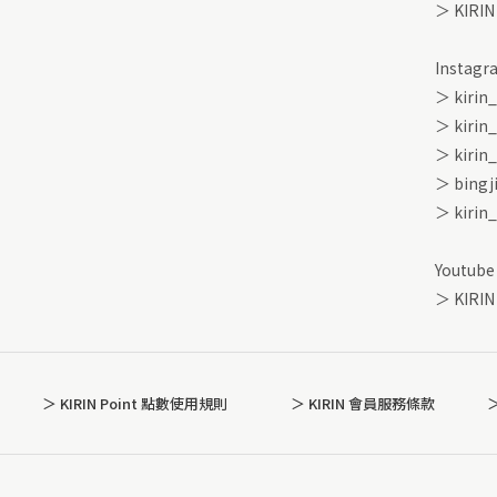
＞ KIRI
Instagr
＞ kirin
＞ kirin
＞ kirin
＞ bingj
＞ kirin
Youtub
＞ KIRIN
＞ KIRIN Point 點數使用規則
＞ KIRIN 會員服務條款