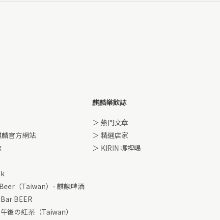
麒麟樂飲誌
＞ 熱門文章
麒麟官方網站
＞ 精選店家
誌
＞ KIRIN 哪裡喝
ok
 Beer（Taiwan）- 麒麟啤酒
 Bar BEER
IN 午後の紅茶（Taiwan）